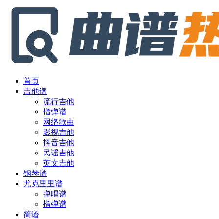
首页
吉他谱
流行吉他
指弹谱
网络歌曲
影视吉他
抖音吉他
民谣吉他
英文吉他
钢琴谱
尤克里里谱
弹唱谱
指弹谱
简谱