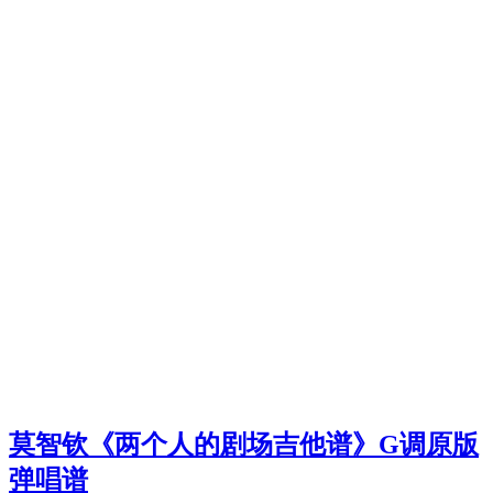
莫智钦《两个人的剧场吉他谱》G调原版
弹唱谱