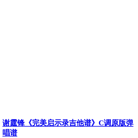
谢霆锋《完美启示录吉他谱》C调原版弹
唱谱