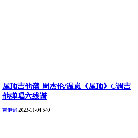
屋顶吉他谱-周杰伦/温岚《屋顶》C调吉
他弹唱六线谱
吉他谱
2023-11-04
540