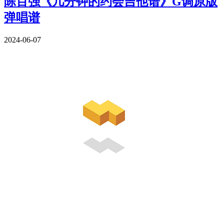
陈百强《几分钟的约会吉他谱》G调原版
弹唱谱
2024-06-07