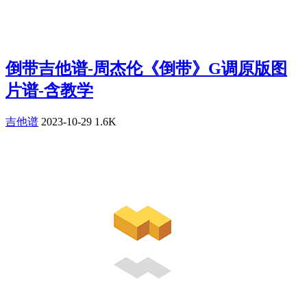
倒带吉他谱-周杰伦《倒带》G调原版图
片谱-含教学
吉他谱
2023-10-29
1.6K