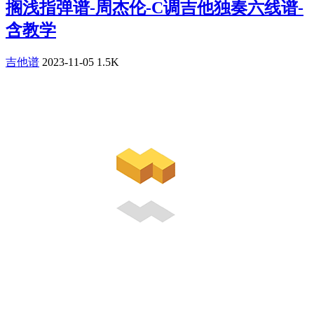
搁浅指弹谱-周杰伦-C调吉他独奏六线谱-
含教学
吉他谱
2023-11-05
1.5K