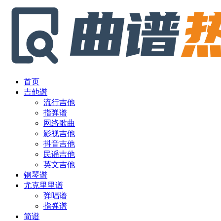
首页
吉他谱
流行吉他
指弹谱
网络歌曲
影视吉他
抖音吉他
民谣吉他
英文吉他
钢琴谱
尤克里里谱
弹唱谱
指弹谱
简谱