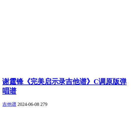
谢霆锋《完美启示录吉他谱》C调原版弹
唱谱
吉他谱
2024-06-08
279