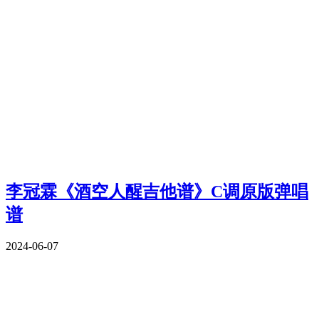
李冠霖《酒空人醒吉他谱》C调原版弹唱
谱
2024-06-07