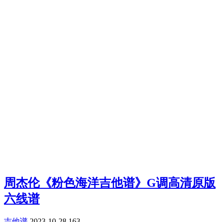
周杰伦《粉色海洋吉他谱》G调高清原版
六线谱
吉他谱
2023-10-28
163