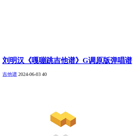
刘明汉《嘎嘣跳吉他谱》G调原版弹唱谱
吉他谱
2024-06-03
40