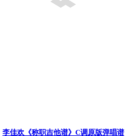
李佳欢《称职吉他谱》C调原版弹唱谱