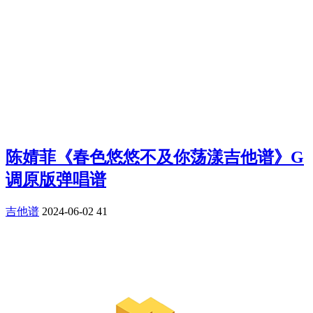
陈婧菲《春色悠悠不及你荡漾吉他谱》G
调原版弹唱谱
吉他谱
2024-06-02
41