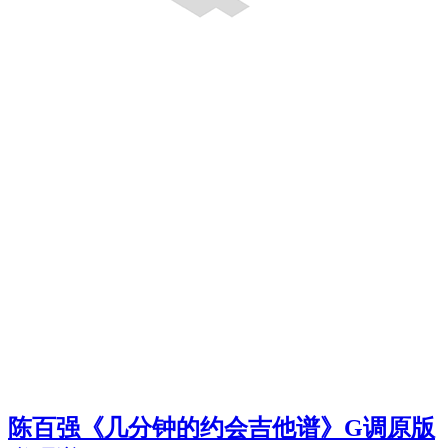
陈百强《几分钟的约会吉他谱》G调原版