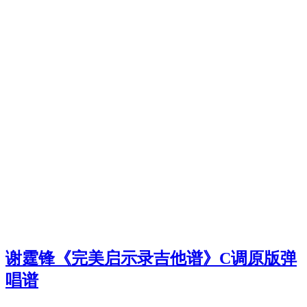
谢霆锋《完美启示录吉他谱》C调原版弹
唱谱