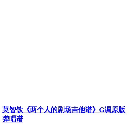
莫智钦《两个人的剧场吉他谱》G调原版
弹唱谱