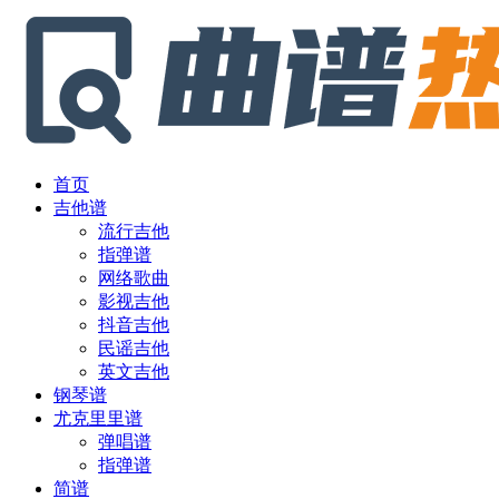
首页
吉他谱
流行吉他
指弹谱
网络歌曲
影视吉他
抖音吉他
民谣吉他
英文吉他
钢琴谱
尤克里里谱
弹唱谱
指弹谱
简谱