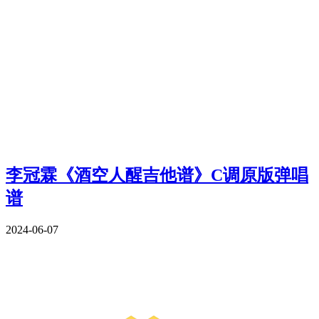
李冠霖《酒空人醒吉他谱》C调原版弹唱
谱
2024-06-07