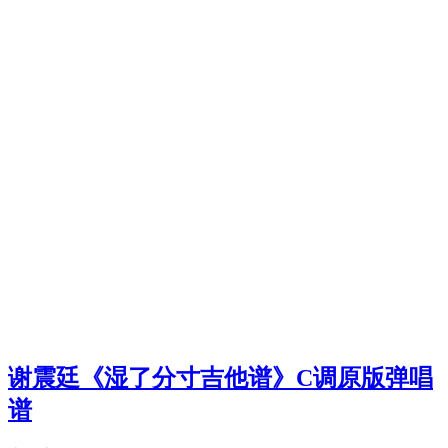
谢震廷《湿了分寸吉他谱》C调原版弹唱
谱