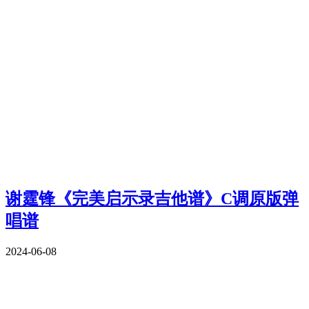
谢霆锋《完美启示录吉他谱》C调原版弹
唱谱
2024-06-08