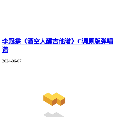
李冠霖《酒空人醒吉他谱》C调原版弹唱
谱
2024-06-07