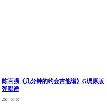
陈百强《几分钟的约会吉他谱》G调原版
弹唱谱
2024-06-07