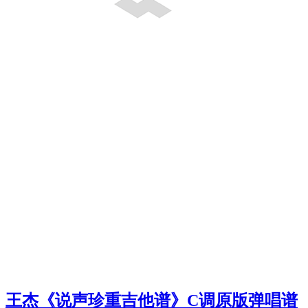
王杰《说声珍重吉他谱》C调原版弹唱谱