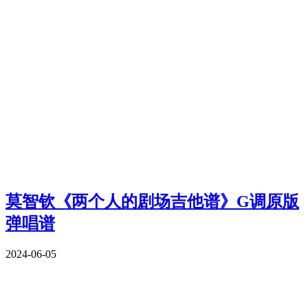
莫智钦《两个人的剧场吉他谱》G调原版
弹唱谱
2024-06-05