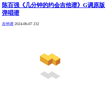
陈百强《几分钟的约会吉他谱》G调原版
弹唱谱
吉他谱
2024-06-07
232