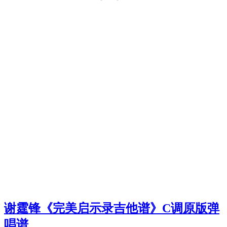
谢霆锋《完美启示录吉他谱》C调原版弹
唱谱