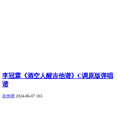
李冠霖《酒空人醒吉他谱》C调原版弹唱
谱
吉他谱
2024-06-07
163