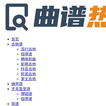
首页
吉他谱
流行吉他
指弹谱
网络歌曲
影视吉他
抖音吉他
民谣吉他
英文吉他
钢琴谱
尤克里里谱
弹唱谱
指弹谱
简谱