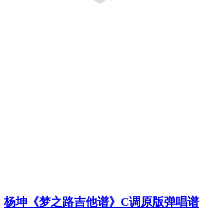
杨坤《梦之路吉他谱》C调原版弹唱谱