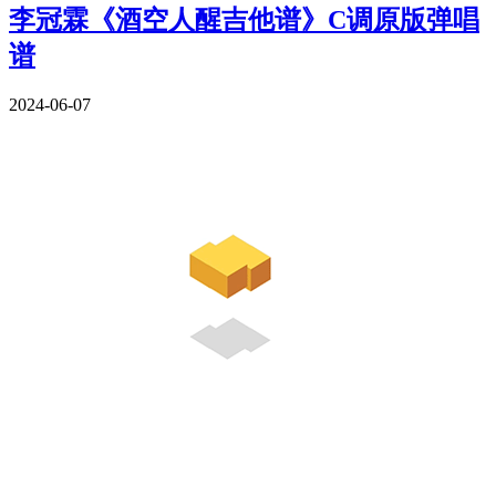
李冠霖《酒空人醒吉他谱》C调原版弹唱
谱
2024-06-07