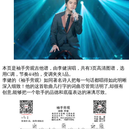
本页是袖手旁观吉他谱，由李健演唱，共有3页高清图谱，选
用C调，节奏4/4拍，变调夹夹1品。
李健的《袖手旁观》如同著名诗人把每一句话都唱得如此明晰
深入细致！他的这首歌曲几行字的词曲尽管简洁明了,却很有
创意,能够把一个歌手的品德和底蕴表达的淋漓尽致。