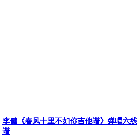
李健《春风十里不如你吉他谱》弹唱六线
谱