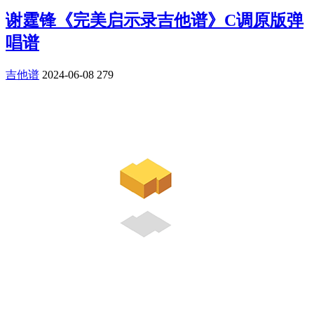
谢霆锋《完美启示录吉他谱》C调原版弹
唱谱
吉他谱
2024-06-08
279