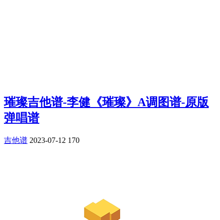
璀璨吉他谱-李健《璀璨》A调图谱-原版
弹唱谱
吉他谱
2023-07-12
170