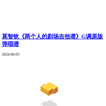
莫智钦《两个人的剧场吉他谱》G调原版
弹唱谱
2024-06-05