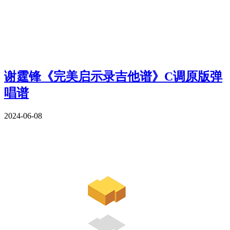
谢霆锋《完美启示录吉他谱》C调原版弹
唱谱
2024-06-08