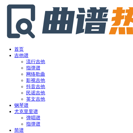
首页
吉他谱
流行吉他
指弹谱
网络歌曲
影视吉他
抖音吉他
民谣吉他
英文吉他
钢琴谱
尤克里里谱
弹唱谱
指弹谱
简谱