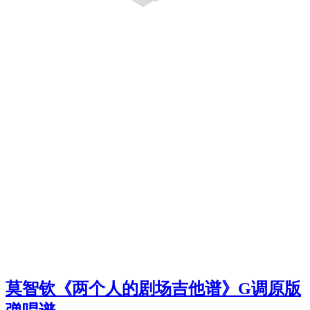
莫智钦《两个人的剧场吉他谱》G调原版