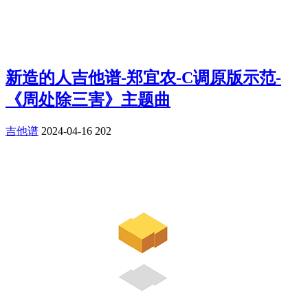
新造的人吉他谱-郑宜农-C调原版示范-
《周处除三害》主题曲
吉他谱
2024-04-16
202