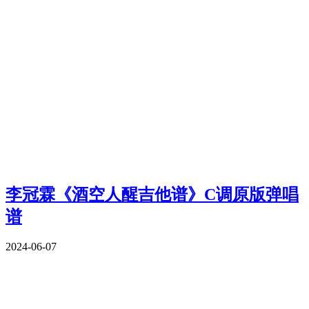
李冠霖《酒空人醒吉他谱》C调原版弹唱
谱
2024-06-07