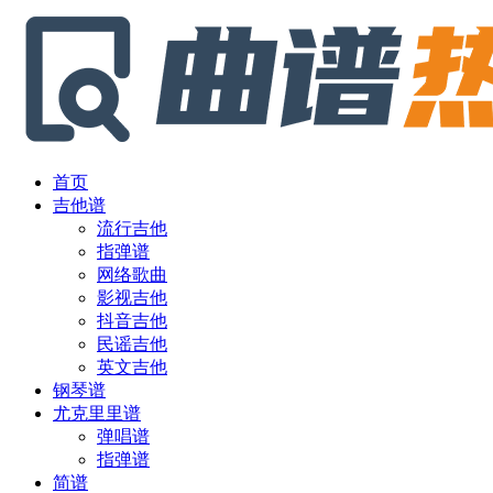
首页
吉他谱
流行吉他
指弹谱
网络歌曲
影视吉他
抖音吉他
民谣吉他
英文吉他
钢琴谱
尤克里里谱
弹唱谱
指弹谱
简谱