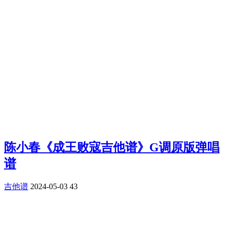
陈小春《成王败寇吉他谱》G调原版弹唱
谱
吉他谱
2024-05-03
43