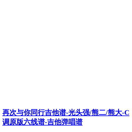
再次与你同行吉他谱-光头强/熊二/熊大-C
调原版六线谱-吉他弹唱谱