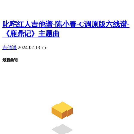
叱咤红人吉他谱-陈小春-C调原版六线谱-
《鹿鼎记》主题曲
吉他谱
2024-02-13
75
最新曲谱