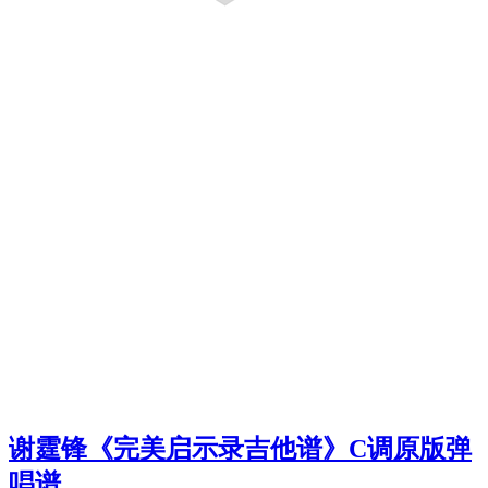
谢霆锋《完美启示录吉他谱》C调原版弹
唱谱