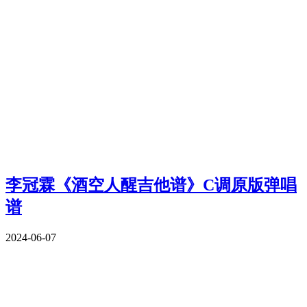
李冠霖《酒空人醒吉他谱》C调原版弹唱
谱
2024-06-07