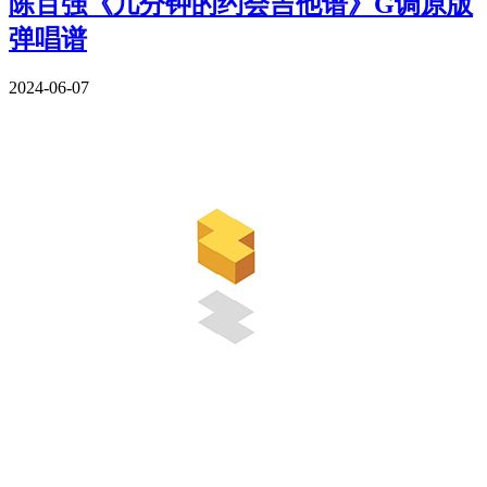
陈百强《几分钟的约会吉他谱》G调原版
弹唱谱
2024-06-07