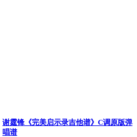
谢霆锋《完美启示录吉他谱》C调原版弹
唱谱