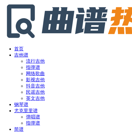
首页
吉他谱
流行吉他
指弹谱
网络歌曲
影视吉他
抖音吉他
民谣吉他
英文吉他
钢琴谱
尤克里里谱
弹唱谱
指弹谱
简谱