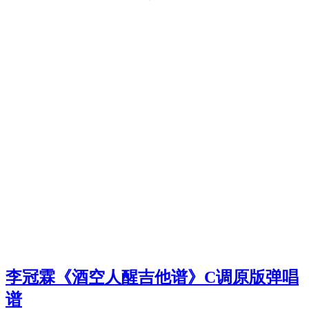
李冠霖《酒空人醒吉他谱》C调原版弹唱
谱