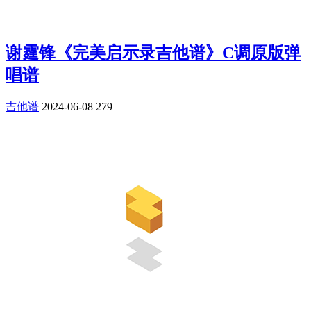
谢霆锋《完美启示录吉他谱》C调原版弹
唱谱
吉他谱
2024-06-08
279