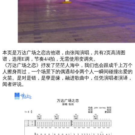
本页是万达广场之恋吉他谱，由张闯演唱，共有2页高清图
谱，选用E调，节奏4/4拍，无需使用变调夹。
《万达广场之恋》抒发了茫茫人海中，我们也会跟成千上万个
人擦身而过，一个场景下的偶遇却令两个人一瞬间碰撞出爱的
火苗。是对是错，是孽是缘，融进歌曲中，任凭演唱者演译，
闻者评说。