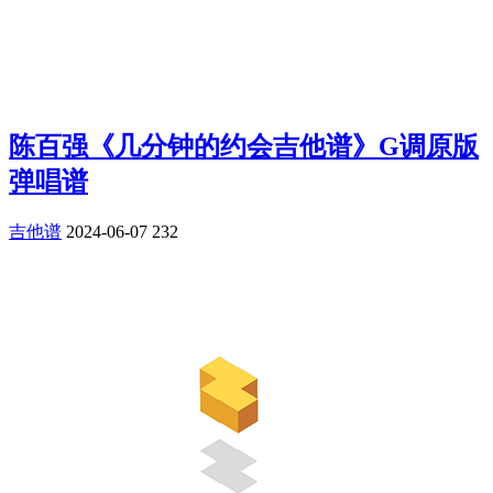
陈百强《几分钟的约会吉他谱》G调原版
弹唱谱
吉他谱
2024-06-07
232