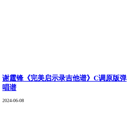
谢霆锋《完美启示录吉他谱》C调原版弹
唱谱
2024-06-08