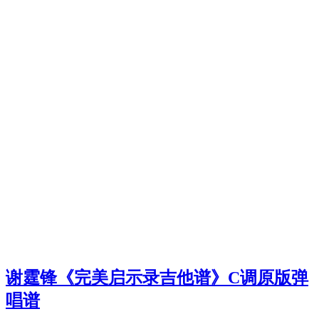
谢霆锋《完美启示录吉他谱》C调原版弹
唱谱