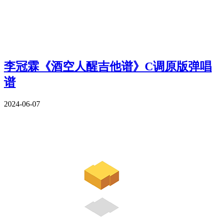
李冠霖《酒空人醒吉他谱》C调原版弹唱
谱
2024-06-07