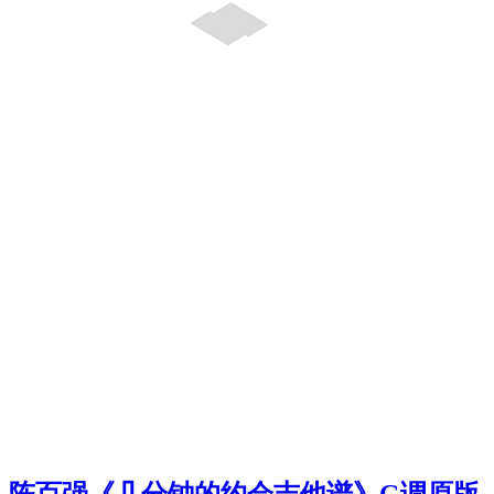
陈百强《几分钟的约会吉他谱》G调原版