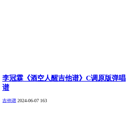
李冠霖《酒空人醒吉他谱》C调原版弹唱
谱
吉他谱
2024-06-07
163