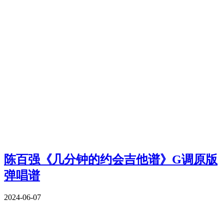
陈百强《几分钟的约会吉他谱》G调原版
弹唱谱
2024-06-07