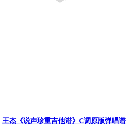
王杰《说声珍重吉他谱》C调原版弹唱谱