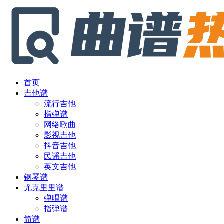
首页
吉他谱
流行吉他
指弹谱
网络歌曲
影视吉他
抖音吉他
民谣吉他
英文吉他
钢琴谱
尤克里里谱
弹唱谱
指弹谱
简谱