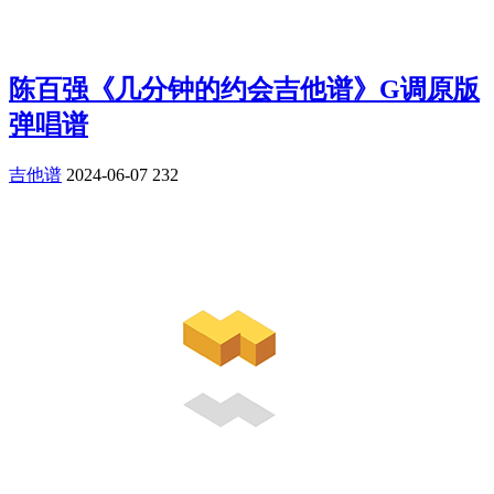
陈百强《几分钟的约会吉他谱》G调原版
弹唱谱
吉他谱
2024-06-07
232