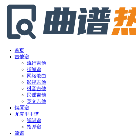
首页
吉他谱
流行吉他
指弹谱
网络歌曲
影视吉他
抖音吉他
民谣吉他
英文吉他
钢琴谱
尤克里里谱
弹唱谱
指弹谱
简谱