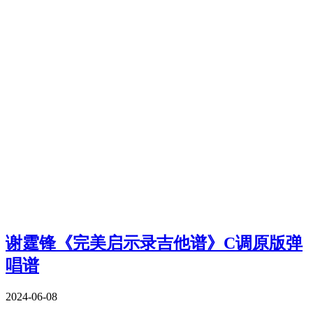
谢霆锋《完美启示录吉他谱》C调原版弹
唱谱
2024-06-08