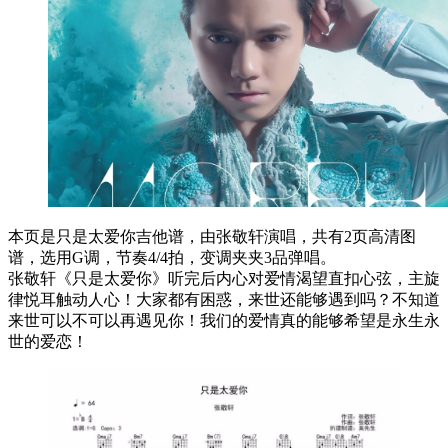
本页是只是太爱你吉他谱，由张敬轩演唱，共有2页高清图
谱，选用G调，节奏4/4拍，变调夹夹3品弹唱。
张敬轩《只是太爱你》听完后内心对爱情渴望直扣心弦，主旋
律悦耳触动人心！大家都有困惑，来世还能够遇到吗？不知道
来世可以不可以再遇见你！我们的爱情真的能够希望是永生永
世的爱恋！