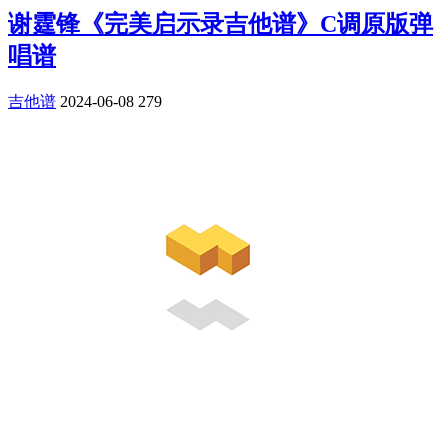
谢霆锋《完美启示录吉他谱》C调原版弹
唱谱
吉他谱
2024-06-08
279