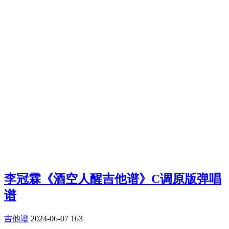
李冠霖《酒空人醒吉他谱》C调原版弹唱
谱
吉他谱
2024-06-07
163