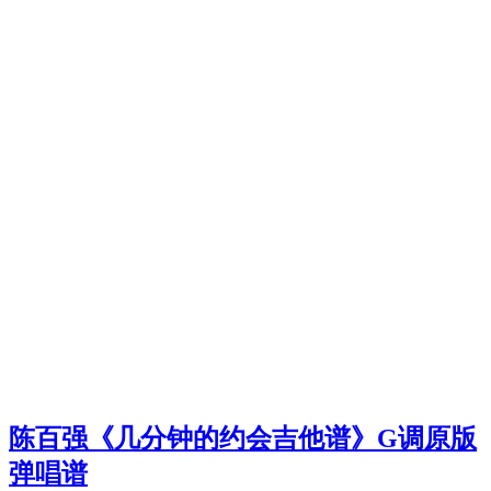
陈百强《几分钟的约会吉他谱》G调原版
弹唱谱