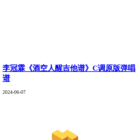
李冠霖《酒空人醒吉他谱》C调原版弹唱
谱
2024-06-07