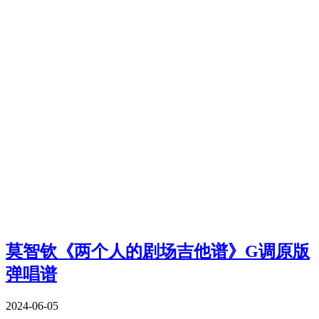
莫智钦《两个人的剧场吉他谱》G调原版
弹唱谱
2024-06-05