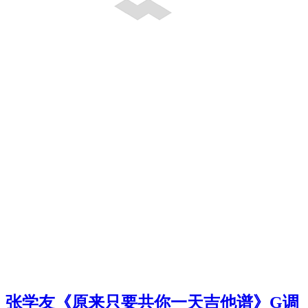
张学友《原来只要共你一天吉他谱》G调