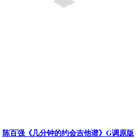
陈百强《几分钟的约会吉他谱》G调原版