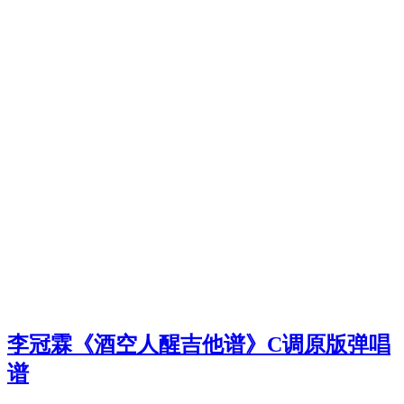
李冠霖《酒空人醒吉他谱》C调原版弹唱
谱