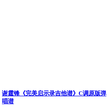
谢霆锋《完美启示录吉他谱》C调原版弹
唱谱