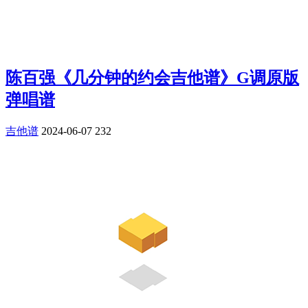
陈百强《几分钟的约会吉他谱》G调原版
弹唱谱
吉他谱
2024-06-07
232