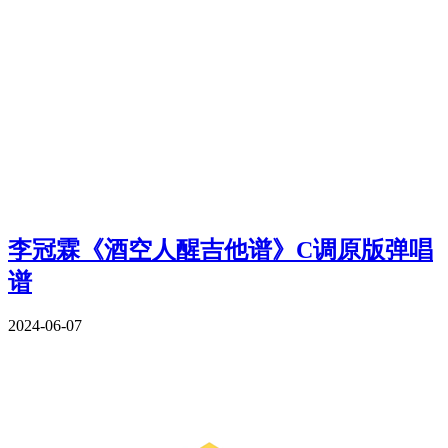
李冠霖《酒空人醒吉他谱》C调原版弹唱
谱
2024-06-07