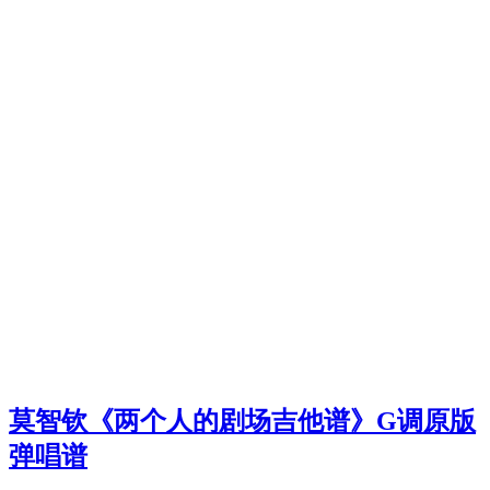
莫智钦《两个人的剧场吉他谱》G调原版
弹唱谱