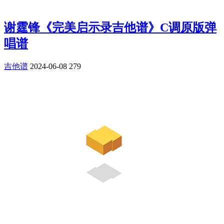
谢霆锋《完美启示录吉他谱》C调原版弹
唱谱
吉他谱
2024-06-08
279