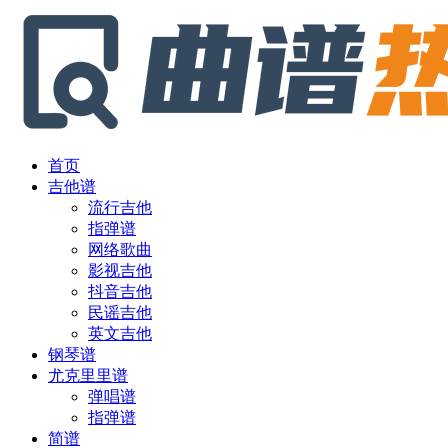
首页
吉他谱
流行吉他
指弹谱
网络歌曲
影视吉他
抖音吉他
民谣吉他
英文吉他
钢琴谱
尤克里里谱
弹唱谱
指弹谱
简谱