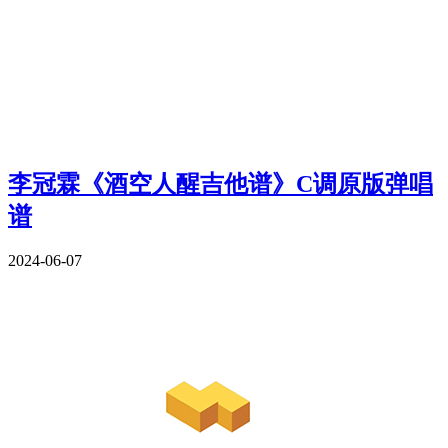
李冠霖《酒空人醒吉他谱》C调原版弹唱
谱
2024-06-07