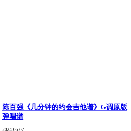
陈百强《几分钟的约会吉他谱》G调原版
弹唱谱
2024-06-07