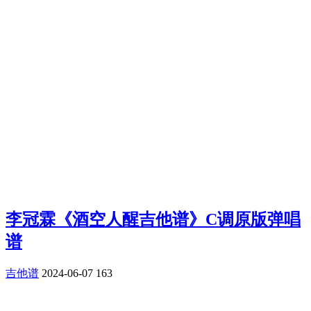
李冠霖《酒空人醒吉他谱》C调原版弹唱
谱
吉他谱
2024-06-07
163