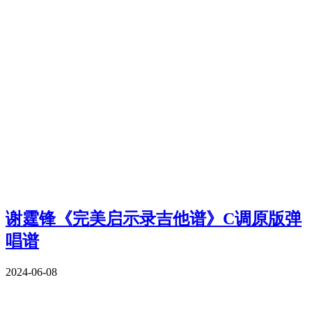
谢霆锋《完美启示录吉他谱》C调原版弹
唱谱
2024-06-08