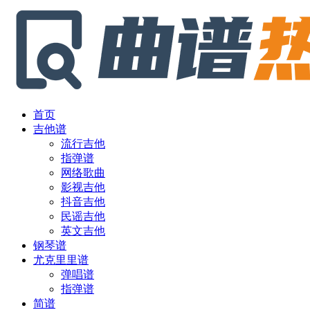
首页
吉他谱
流行吉他
指弹谱
网络歌曲
影视吉他
抖音吉他
民谣吉他
英文吉他
钢琴谱
尤克里里谱
弹唱谱
指弹谱
简谱