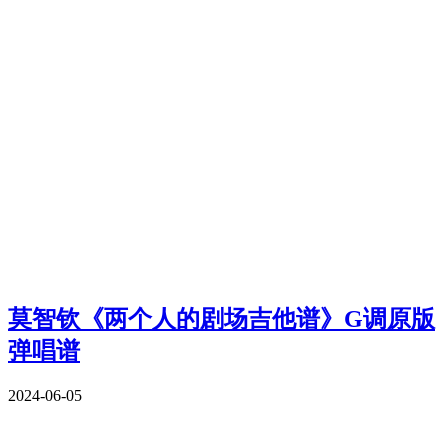
莫智钦《两个人的剧场吉他谱》G调原版
弹唱谱
2024-06-05