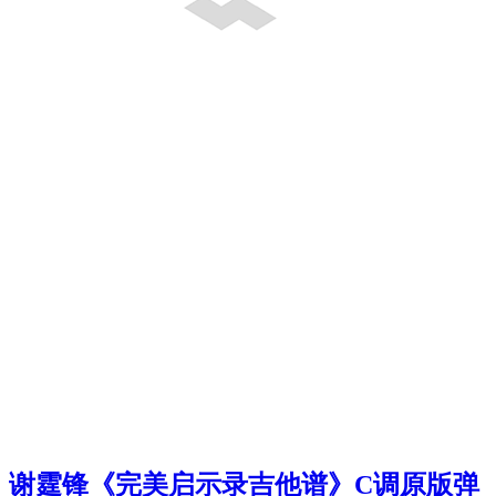
谢霆锋《完美启示录吉他谱》C调原版弹