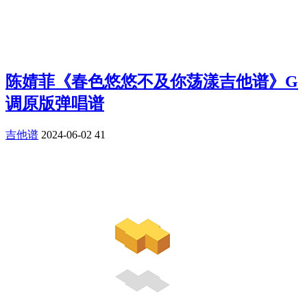
陈婧菲《春色悠悠不及你荡漾吉他谱》G
调原版弹唱谱
吉他谱
2024-06-02
41