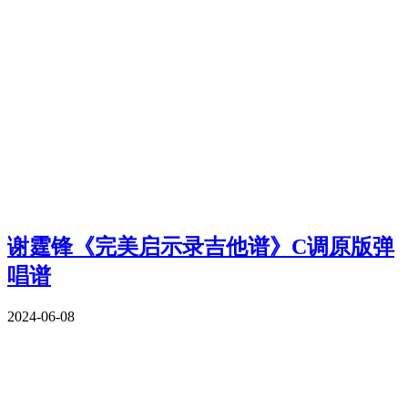
谢霆锋《完美启示录吉他谱》C调原版弹
唱谱
2024-06-08