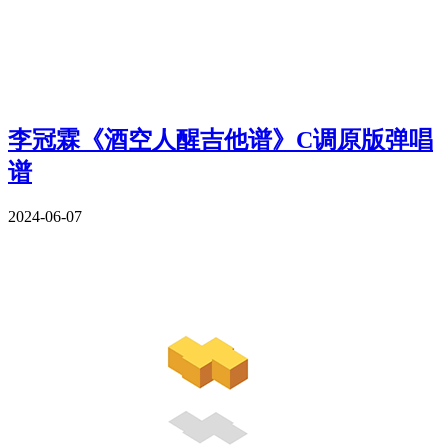
李冠霖《酒空人醒吉他谱》C调原版弹唱
谱
2024-06-07