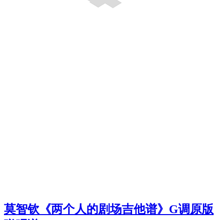
莫智钦《两个人的剧场吉他谱》G调原版