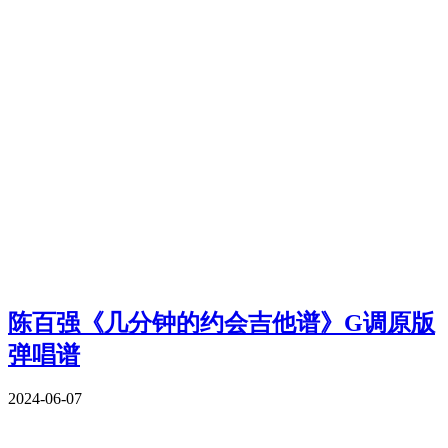
陈百强《几分钟的约会吉他谱》G调原版
弹唱谱
2024-06-07