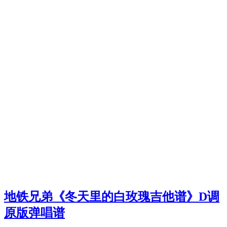
地铁兄弟《冬天里的白玫瑰吉他谱》D调
原版弹唱谱