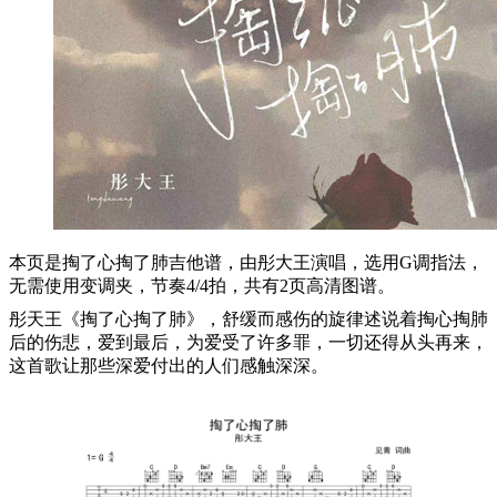
本页是掏了心掏了肺吉他谱，由彤大王演唱，选用G调指法，
无需使用变调夹，节奏4/4拍，共有2页高清图谱。
彤天王《掏了心掏了肺》，舒缓而感伤的旋律述说着掏心掏肺
后的伤悲，爱到最后，为爱受了许多罪，一切还得从头再来，
这首歌让那些深爱付出的人们感触深深。