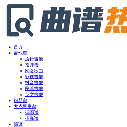
首页
吉他谱
流行吉他
指弹谱
网络歌曲
影视吉他
抖音吉他
民谣吉他
英文吉他
钢琴谱
尤克里里谱
弹唱谱
指弹谱
简谱