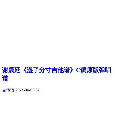
谢震廷《湿了分寸吉他谱》C调原版弹唱
谱
吉他谱
2024-06-03
32