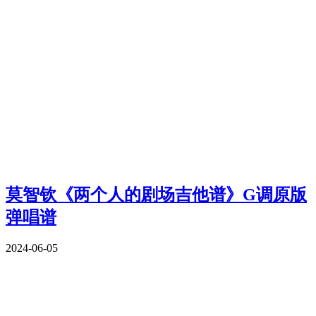
莫智钦《两个人的剧场吉他谱》G调原版
弹唱谱
2024-06-05