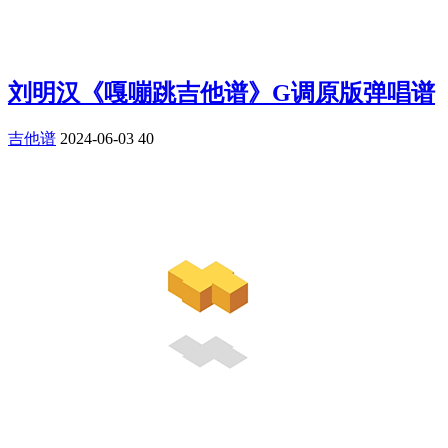
刘明汉《嘎嘣跳吉他谱》G调原版弹唱谱
吉他谱
2024-06-03
40