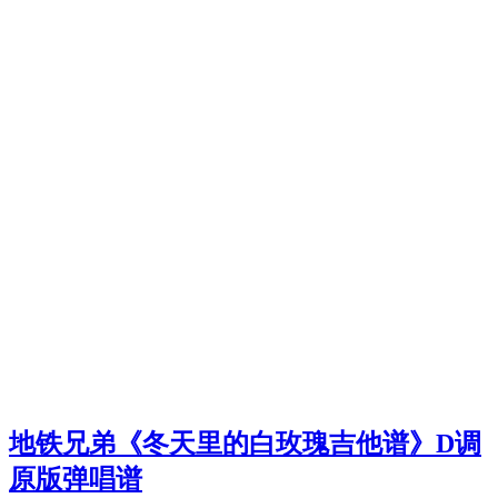
地铁兄弟《冬天里的白玫瑰吉他谱》D调
原版弹唱谱