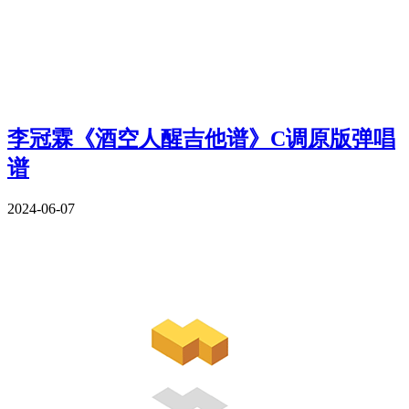
李冠霖《酒空人醒吉他谱》C调原版弹唱
谱
2024-06-07