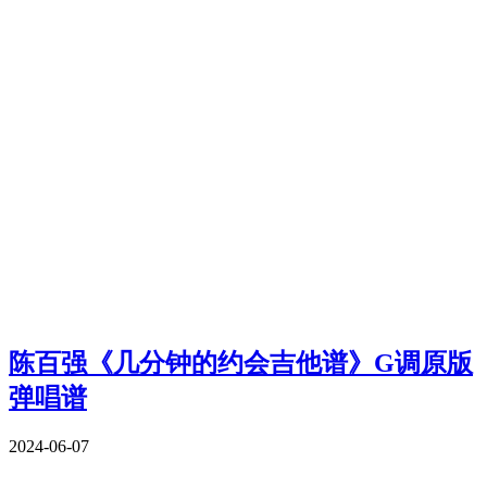
陈百强《几分钟的约会吉他谱》G调原版
弹唱谱
2024-06-07