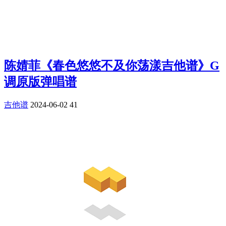
陈婧菲《春色悠悠不及你荡漾吉他谱》G
调原版弹唱谱
吉他谱
2024-06-02
41