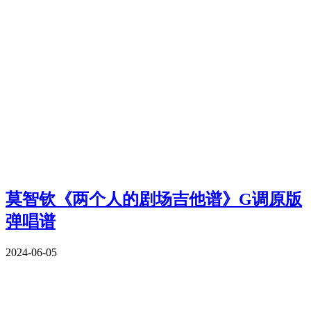
莫智钦《两个人的剧场吉他谱》G调原版
弹唱谱
2024-06-05