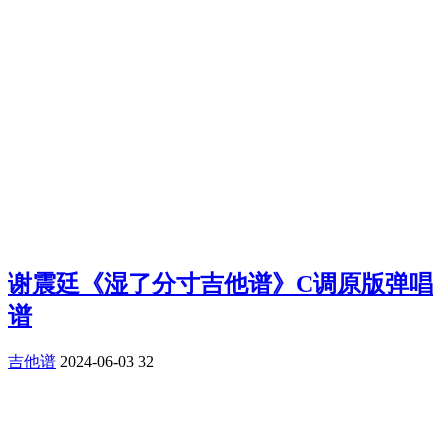
谢震廷《湿了分寸吉他谱》C调原版弹唱
谱
吉他谱
2024-06-03
32