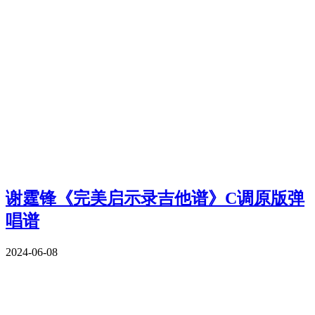
谢霆锋《完美启示录吉他谱》C调原版弹
唱谱
2024-06-08