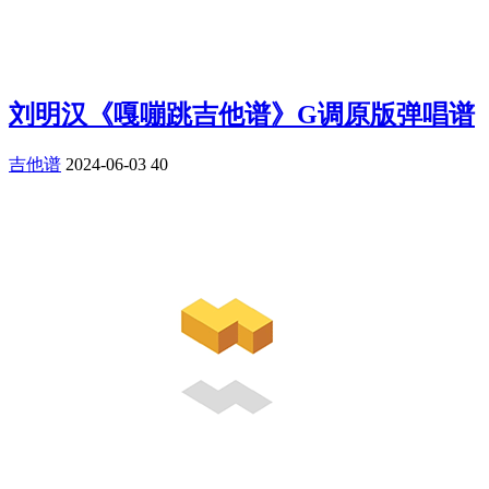
刘明汉《嘎嘣跳吉他谱》G调原版弹唱谱
吉他谱
2024-06-03
40