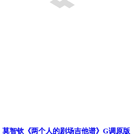
莫智钦《两个人的剧场吉他谱》G调原版