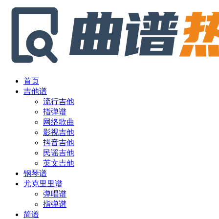
首页
吉他谱
流行吉他
指弹谱
网络歌曲
影视吉他
抖音吉他
民谣吉他
英文吉他
钢琴谱
尤克里里谱
弹唱谱
指弹谱
简谱