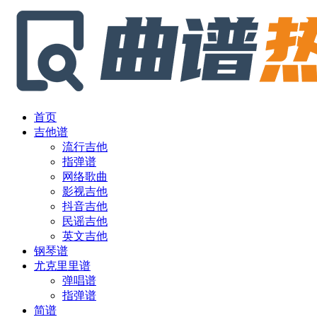
首页
吉他谱
流行吉他
指弹谱
网络歌曲
影视吉他
抖音吉他
民谣吉他
英文吉他
钢琴谱
尤克里里谱
弹唱谱
指弹谱
简谱