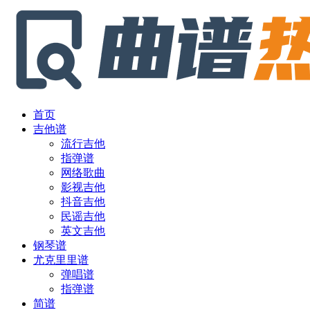
首页
吉他谱
流行吉他
指弹谱
网络歌曲
影视吉他
抖音吉他
民谣吉他
英文吉他
钢琴谱
尤克里里谱
弹唱谱
指弹谱
简谱