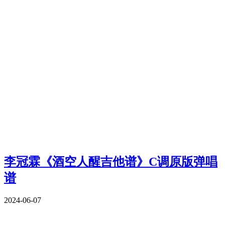
李冠霖《酒空人醒吉他谱》C调原版弹唱
谱
2024-06-07