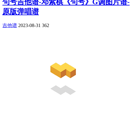
句号吉他谱-邓紫棋《句号》G调图片谱-
原版弹唱谱
吉他谱
2023-08-31
362