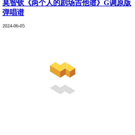
莫智钦《两个人的剧场吉他谱》G调原版
弹唱谱
2024-06-05