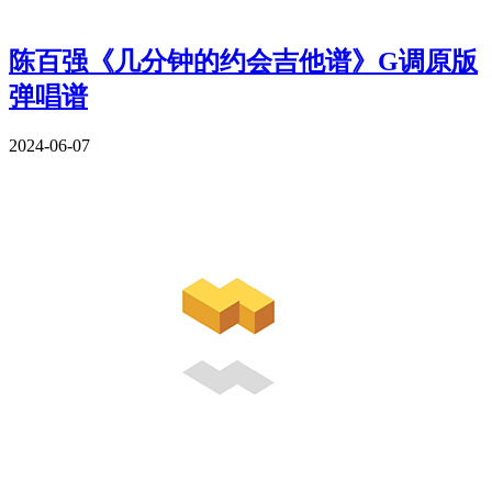
陈百强《几分钟的约会吉他谱》G调原版
弹唱谱
2024-06-07