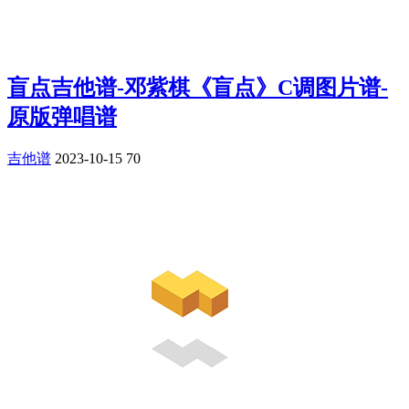
盲点吉他谱-邓紫棋《盲点》C调图片谱-
原版弹唱谱
吉他谱
2023-10-15
70