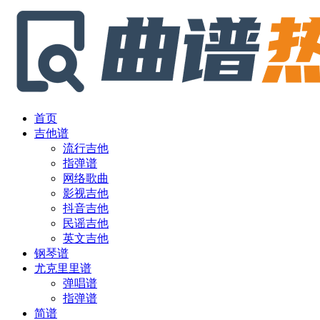
首页
吉他谱
流行吉他
指弹谱
网络歌曲
影视吉他
抖音吉他
民谣吉他
英文吉他
钢琴谱
尤克里里谱
弹唱谱
指弹谱
简谱