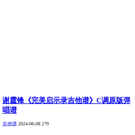
谢霆锋《完美启示录吉他谱》C调原版弹
唱谱
吉他谱
2024-06-08
279