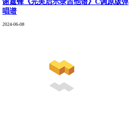
谢霆锋《完美启示录吉他谱》C调原版弹
唱谱
2024-06-08