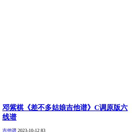
邓紫棋《差不多姑娘吉他谱》C调原版六
线谱
吉他谱
2023-10-12
83