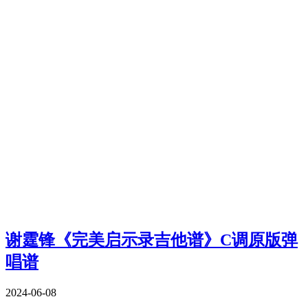
谢霆锋《完美启示录吉他谱》C调原版弹
唱谱
2024-06-08