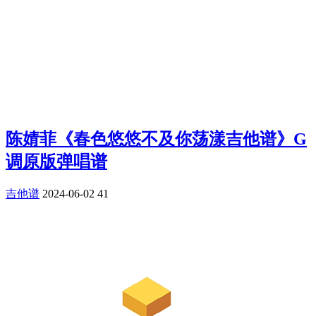
陈婧菲《春色悠悠不及你荡漾吉他谱》G
调原版弹唱谱
吉他谱
2024-06-02
41