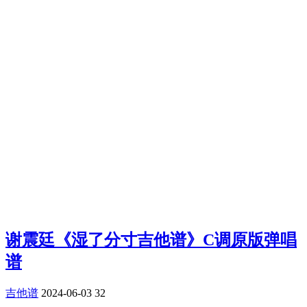
谢震廷《湿了分寸吉他谱》C调原版弹唱
谱
吉他谱
2024-06-03
32