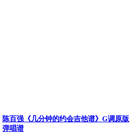
陈百强《几分钟的约会吉他谱》G调原版
弹唱谱