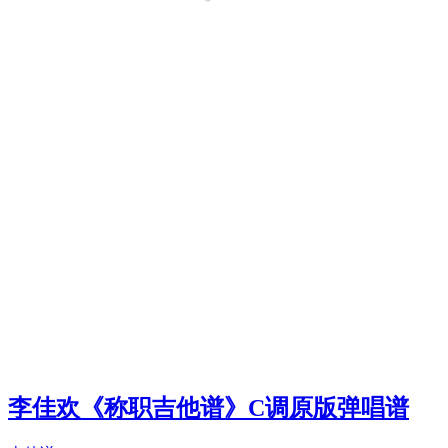
李佳欢《称职吉他谱》C调原版弹唱谱