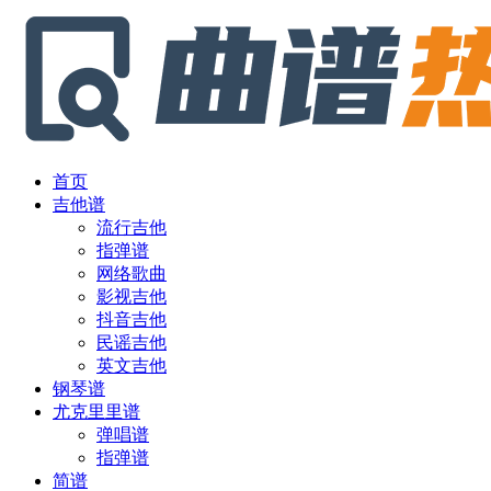
首页
吉他谱
流行吉他
指弹谱
网络歌曲
影视吉他
抖音吉他
民谣吉他
英文吉他
钢琴谱
尤克里里谱
弹唱谱
指弹谱
简谱