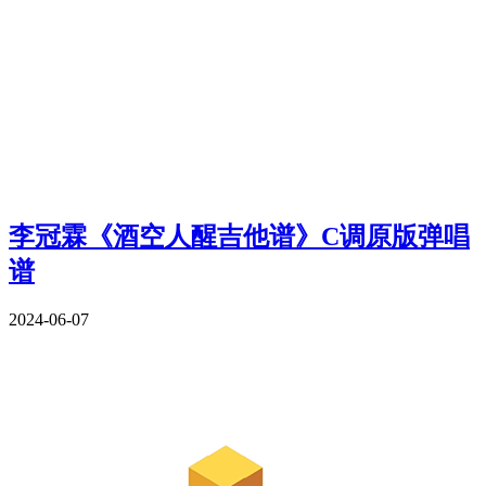
李冠霖《酒空人醒吉他谱》C调原版弹唱
谱
2024-06-07