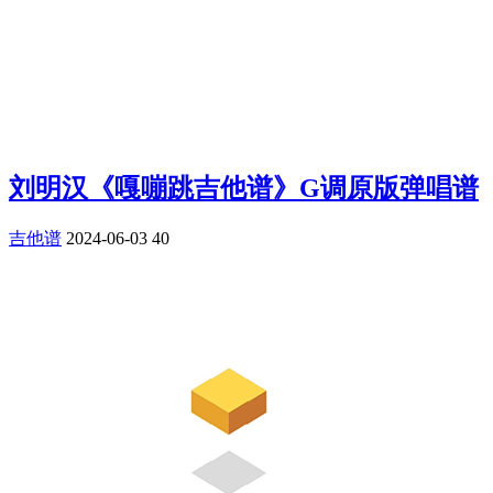
刘明汉《嘎嘣跳吉他谱》G调原版弹唱谱
吉他谱
2024-06-03
40