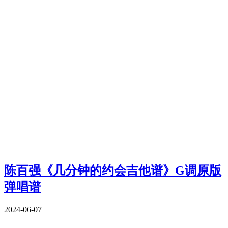
陈百强《几分钟的约会吉他谱》G调原版
弹唱谱
2024-06-07