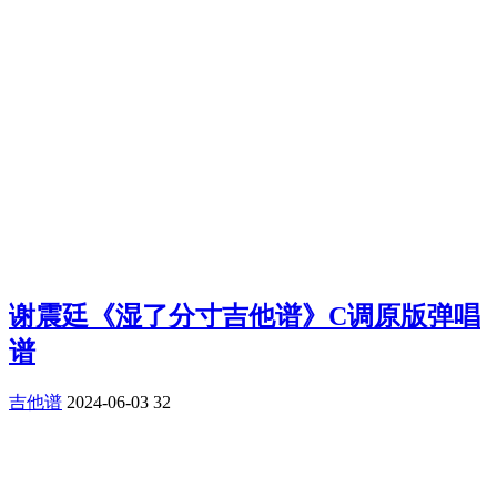
谢震廷《湿了分寸吉他谱》C调原版弹唱
谱
吉他谱
2024-06-03
32