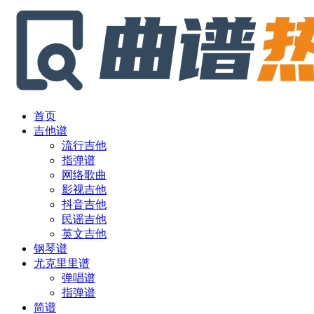
首页
吉他谱
流行吉他
指弹谱
网络歌曲
影视吉他
抖音吉他
民谣吉他
英文吉他
钢琴谱
尤克里里谱
弹唱谱
指弹谱
简谱