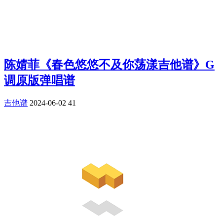
陈婧菲《春色悠悠不及你荡漾吉他谱》G
调原版弹唱谱
吉他谱
2024-06-02
41