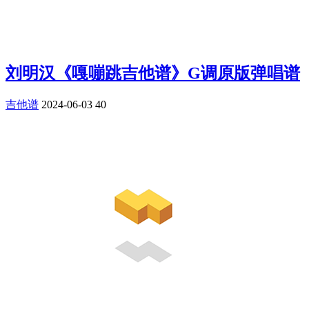
刘明汉《嘎嘣跳吉他谱》G调原版弹唱谱
吉他谱
2024-06-03
40