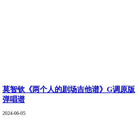
莫智钦《两个人的剧场吉他谱》G调原版
弹唱谱
2024-06-05