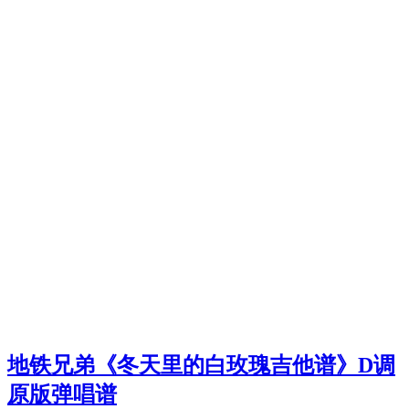
地铁兄弟《冬天里的白玫瑰吉他谱》D调
原版弹唱谱