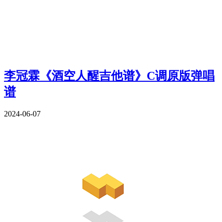
李冠霖《酒空人醒吉他谱》C调原版弹唱
谱
2024-06-07