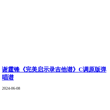
谢霆锋《完美启示录吉他谱》C调原版弹
唱谱
2024-06-08