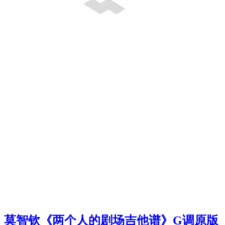
莫智钦《两个人的剧场吉他谱》G调原版