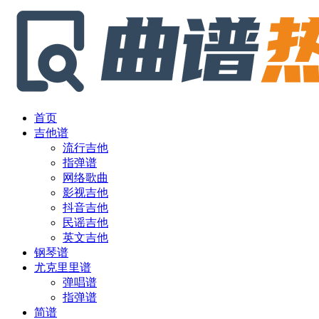
首页
吉他谱
流行吉他
指弹谱
网络歌曲
影视吉他
抖音吉他
民谣吉他
英文吉他
钢琴谱
尤克里里谱
弹唱谱
指弹谱
简谱