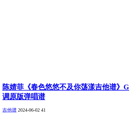
陈婧菲《春色悠悠不及你荡漾吉他谱》G
调原版弹唱谱
吉他谱
2024-06-02
41