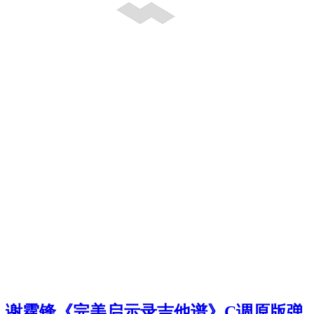
谢霆锋《完美启示录吉他谱》C调原版弹