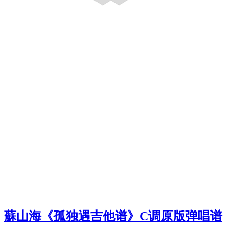
蘇山海《孤独遇吉他谱》C调原版弹唱谱