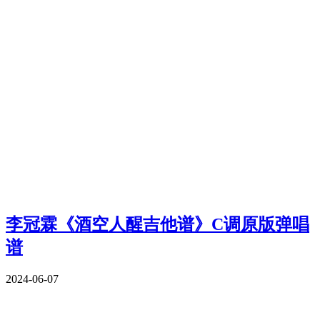
李冠霖《酒空人醒吉他谱》C调原版弹唱
谱
2024-06-07