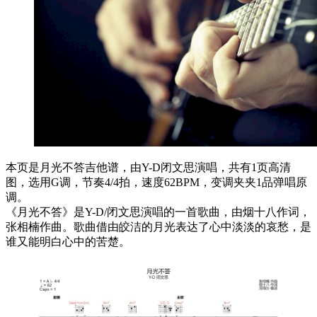
本页是月光不答吉他谱，由Y-D闭文思演唱，共有1页高清
图，选用G调，节奏4/4拍，速度62BPM，变调夹夹1品弹唱原
调。
《月光不答》是Y-D/闭文思演唱的一首歌曲，由烟十八作词，
张相楠作曲。歌曲借由皎洁的月光表达了心中淡淡的哀愁，是
谁又能明白心中的苦楚。