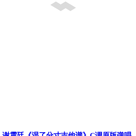
谢震廷《湿了分寸吉他谱》C调原版弹唱