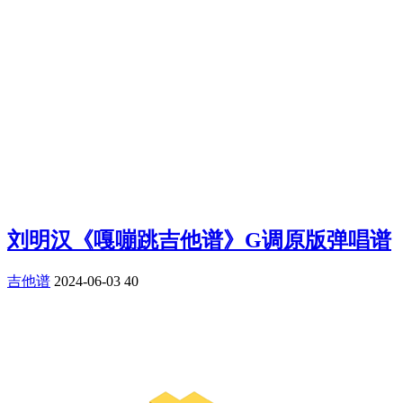
刘明汉《嘎嘣跳吉他谱》G调原版弹唱谱
吉他谱
2024-06-03
40