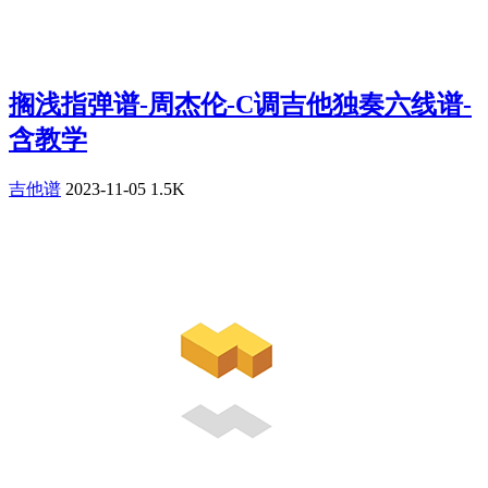
搁浅指弹谱-周杰伦-C调吉他独奏六线谱-
含教学
吉他谱
2023-11-05
1.5K