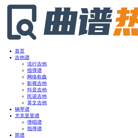
首页
吉他谱
流行吉他
指弹谱
网络歌曲
影视吉他
抖音吉他
民谣吉他
英文吉他
钢琴谱
尤克里里谱
弹唱谱
指弹谱
简谱