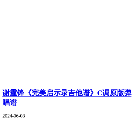
谢霆锋《完美启示录吉他谱》C调原版弹
唱谱
2024-06-08