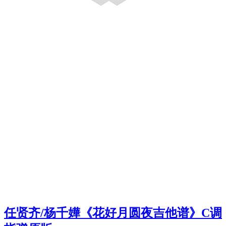
任贤齐/杨千嬅《花好月圆夜吉他谱》C调