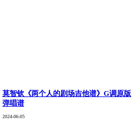
莫智钦《两个人的剧场吉他谱》G调原版
弹唱谱
2024-06-05