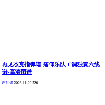
再见杰克指弹谱-痛仰乐队-C调独奏六线
谱-高清图谱
吉他谱
2023-11-20
520