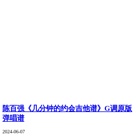
陈百强《几分钟的约会吉他谱》G调原版
弹唱谱
2024-06-07