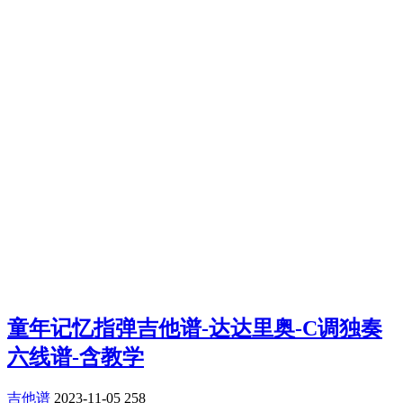
童年记忆指弹吉他谱-达达里奥-C调独奏
六线谱-含教学
吉他谱
2023-11-05
258