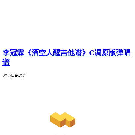
李冠霖《酒空人醒吉他谱》C调原版弹唱
谱
2024-06-07