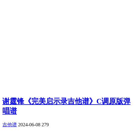
谢霆锋《完美启示录吉他谱》C调原版弹
唱谱
吉他谱
2024-06-08
279