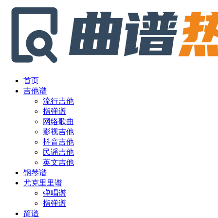
首页
吉他谱
流行吉他
指弹谱
网络歌曲
影视吉他
抖音吉他
民谣吉他
英文吉他
钢琴谱
尤克里里谱
弹唱谱
指弹谱
简谱