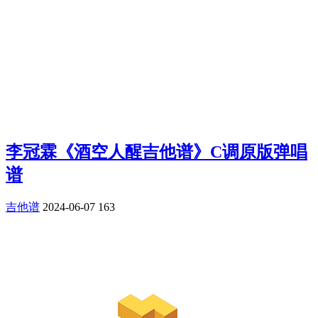
李冠霖《酒空人醒吉他谱》C调原版弹唱
谱
吉他谱
2024-06-07
163