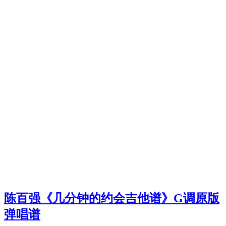
陈百强《几分钟的约会吉他谱》G调原版
弹唱谱