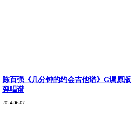
陈百强《几分钟的约会吉他谱》G调原版
弹唱谱
2024-06-07