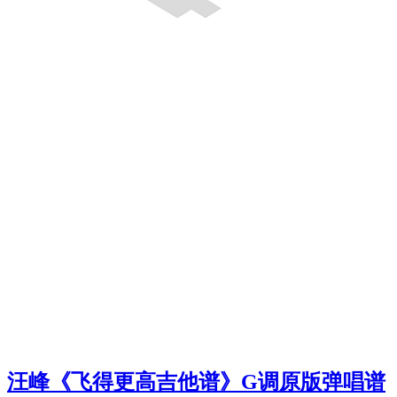
汪峰《飞得更高吉他谱》G调原版弹唱谱