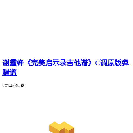
谢霆锋《完美启示录吉他谱》C调原版弹
唱谱
2024-06-08