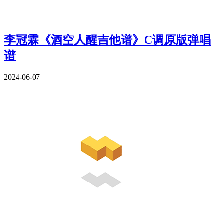
李冠霖《酒空人醒吉他谱》C调原版弹唱
谱
2024-06-07