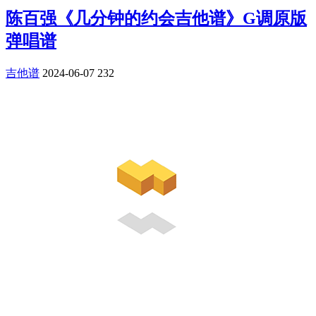
陈百强《几分钟的约会吉他谱》G调原版
弹唱谱
吉他谱
2024-06-07
232