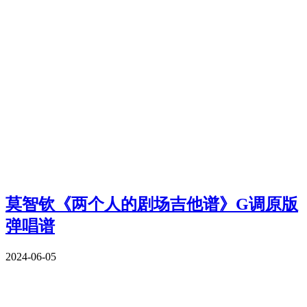
莫智钦《两个人的剧场吉他谱》G调原版
弹唱谱
2024-06-05