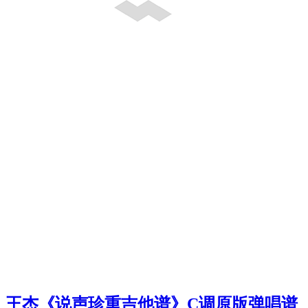
王杰《说声珍重吉他谱》C调原版弹唱谱