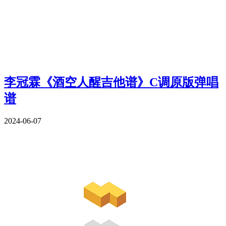
李冠霖《酒空人醒吉他谱》C调原版弹唱
谱
2024-06-07