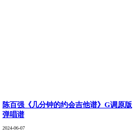
陈百强《几分钟的约会吉他谱》G调原版
弹唱谱
2024-06-07