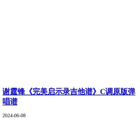
谢霆锋《完美启示录吉他谱》C调原版弹
唱谱
2024-06-08