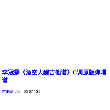
李冠霖《酒空人醒吉他谱》C调原版弹唱
谱
吉他谱
2024-06-07
163