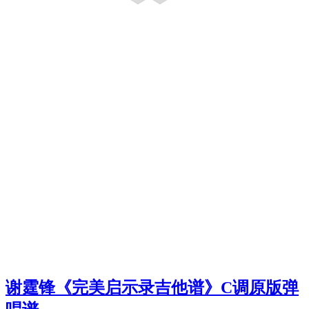
谢霆锋《完美启示录吉他谱》C调原版弹