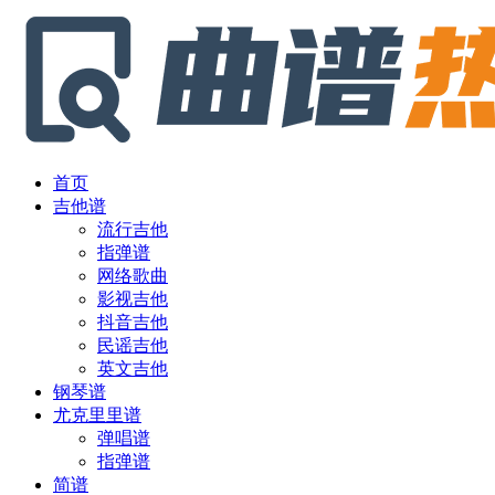
首页
吉他谱
流行吉他
指弹谱
网络歌曲
影视吉他
抖音吉他
民谣吉他
英文吉他
钢琴谱
尤克里里谱
弹唱谱
指弹谱
简谱