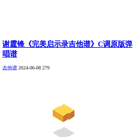
谢霆锋《完美启示录吉他谱》C调原版弹
唱谱
吉他谱
2024-06-08
279