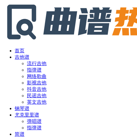
首页
吉他谱
流行吉他
指弹谱
网络歌曲
影视吉他
抖音吉他
民谣吉他
英文吉他
钢琴谱
尤克里里谱
弹唱谱
指弹谱
简谱