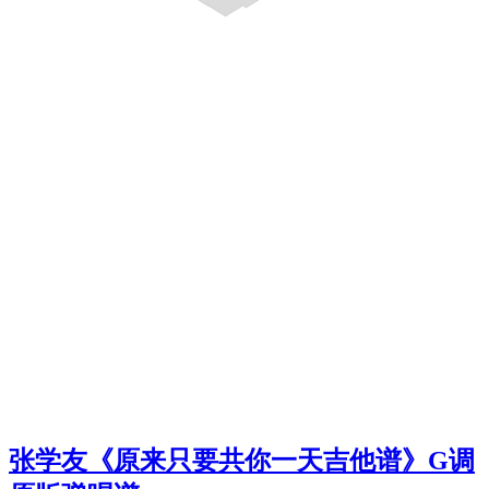
张学友《原来只要共你一天吉他谱》G调