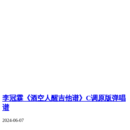
李冠霖《酒空人醒吉他谱》C调原版弹唱
谱
2024-06-07