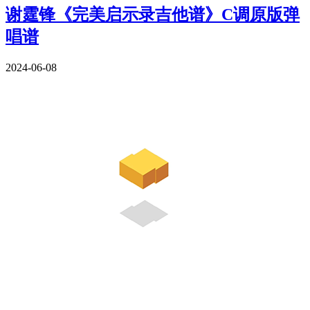
谢霆锋《完美启示录吉他谱》C调原版弹
唱谱
2024-06-08