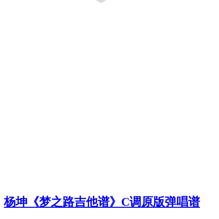
杨坤《梦之路吉他谱》C调原版弹唱谱