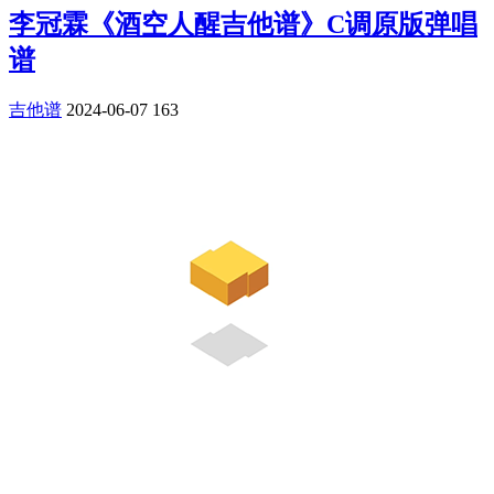
李冠霖《酒空人醒吉他谱》C调原版弹唱
谱
吉他谱
2024-06-07
163