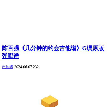
陈百强《几分钟的约会吉他谱》G调原版
弹唱谱
吉他谱
2024-06-07
232