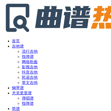
首页
吉他谱
流行吉他
指弹谱
网络歌曲
影视吉他
抖音吉他
民谣吉他
英文吉他
钢琴谱
尤克里里谱
弹唱谱
指弹谱
简谱