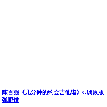
陈百强《几分钟的约会吉他谱》G调原版
弹唱谱