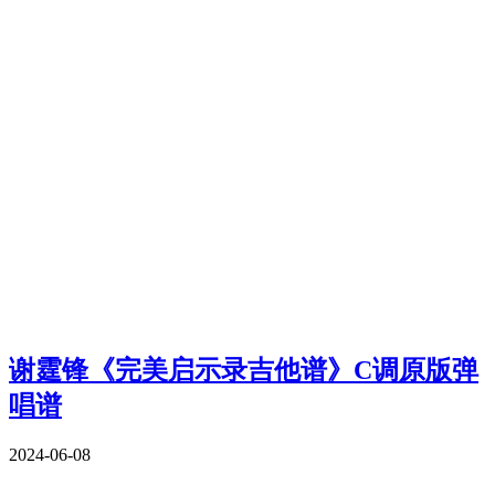
谢霆锋《完美启示录吉他谱》C调原版弹
唱谱
2024-06-08