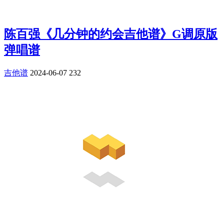
陈百强《几分钟的约会吉他谱》G调原版
弹唱谱
吉他谱
2024-06-07
232