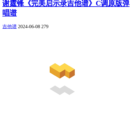
谢霆锋《完美启示录吉他谱》C调原版弹
唱谱
吉他谱
2024-06-08
279