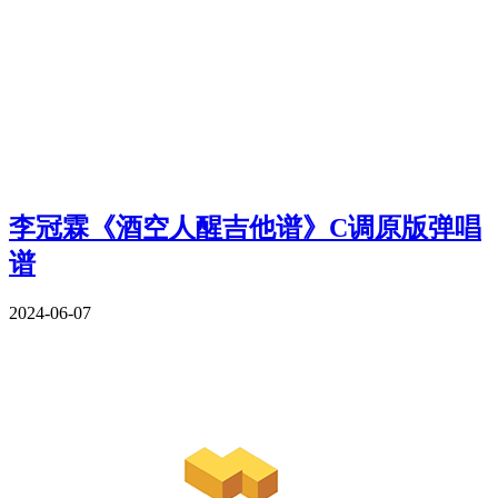
李冠霖《酒空人醒吉他谱》C调原版弹唱
谱
2024-06-07