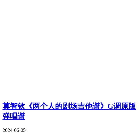
莫智钦《两个人的剧场吉他谱》G调原版
弹唱谱
2024-06-05