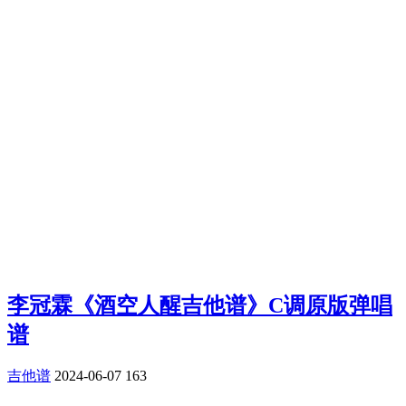
李冠霖《酒空人醒吉他谱》C调原版弹唱
谱
吉他谱
2024-06-07
163