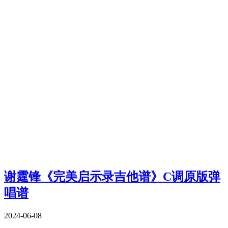
谢霆锋《完美启示录吉他谱》C调原版弹
唱谱
2024-06-08