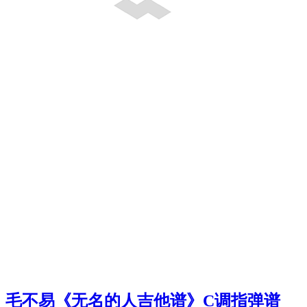
毛不易《无名的人吉他谱》C调指弹谱