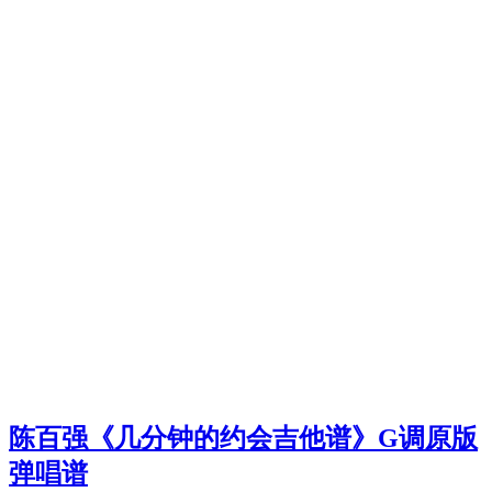
陈百强《几分钟的约会吉他谱》G调原版
弹唱谱