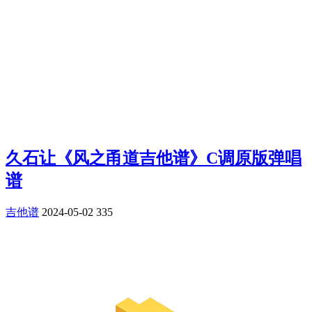
久石让《风之甬道吉他谱》C调原版弹唱
谱
吉他谱
2024-05-02
335