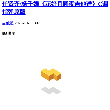
任贤齐/杨千嬅《花好月圆夜吉他谱》C调
指弹原版
吉他谱
2023-10-11
307
最新曲谱