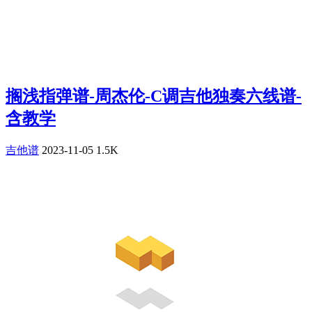
搁浅指弹谱-周杰伦-C调吉他独奏六线谱-
含教学
吉他谱
2023-11-05
1.5K