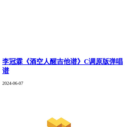
李冠霖《酒空人醒吉他谱》C调原版弹唱
谱
2024-06-07