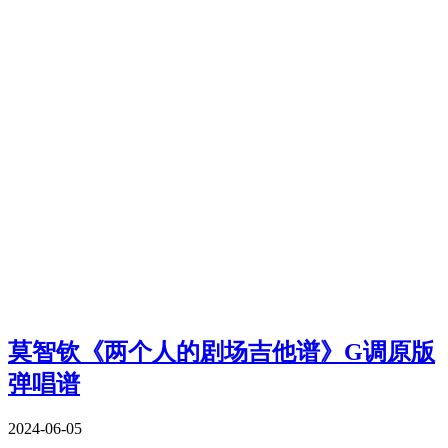
莫智钦《两个人的剧场吉他谱》G调原版
弹唱谱
2024-06-05