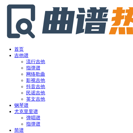
首页
吉他谱
流行吉他
指弹谱
网络歌曲
影视吉他
抖音吉他
民谣吉他
英文吉他
钢琴谱
尤克里里谱
弹唱谱
指弹谱
简谱