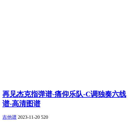
再见杰克指弹谱-痛仰乐队-C调独奏六线
谱-高清图谱
吉他谱
2023-11-20
520