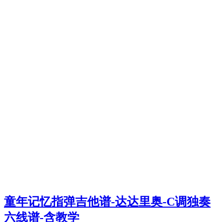
童年记忆指弹吉他谱-达达里奥-C调独奏
六线谱-含教学