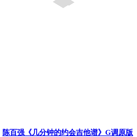
陈百强《几分钟的约会吉他谱》G调原版