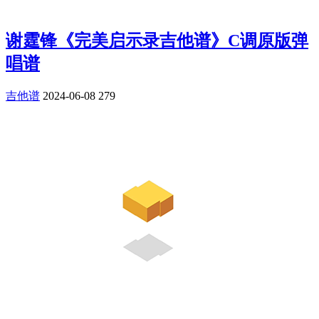
谢霆锋《完美启示录吉他谱》C调原版弹
唱谱
吉他谱
2024-06-08
279