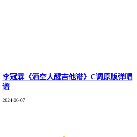
李冠霖《酒空人醒吉他谱》C调原版弹唱
谱
2024-06-07