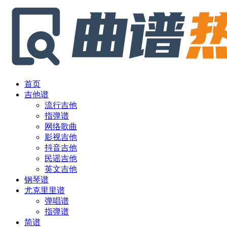
首页
吉他谱
流行吉他
指弹谱
网络歌曲
影视吉他
抖音吉他
民谣吉他
英文吉他
钢琴谱
尤克里里谱
弹唱谱
指弹谱
简谱