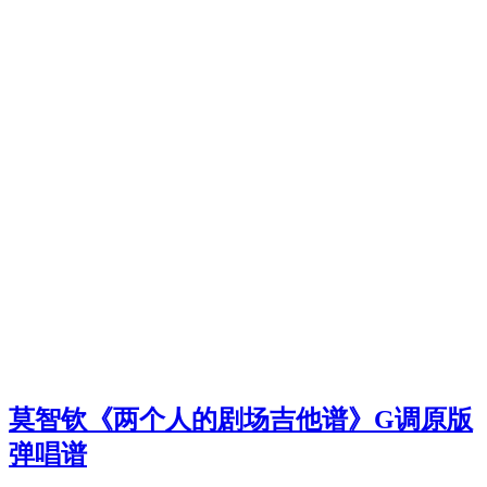
莫智钦《两个人的剧场吉他谱》G调原版
弹唱谱