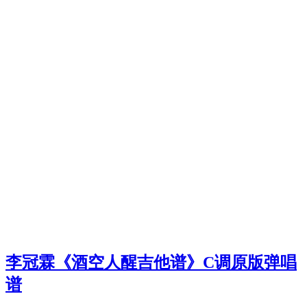
李冠霖《酒空人醒吉他谱》C调原版弹唱
谱