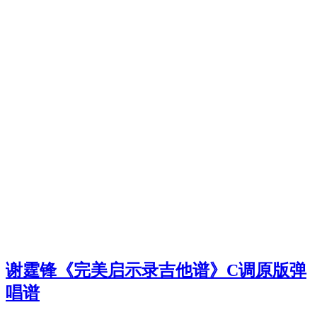
谢霆锋《完美启示录吉他谱》C调原版弹
唱谱