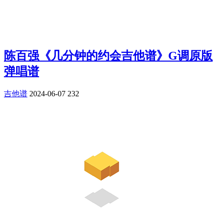
陈百强《几分钟的约会吉他谱》G调原版
弹唱谱
吉他谱
2024-06-07
232