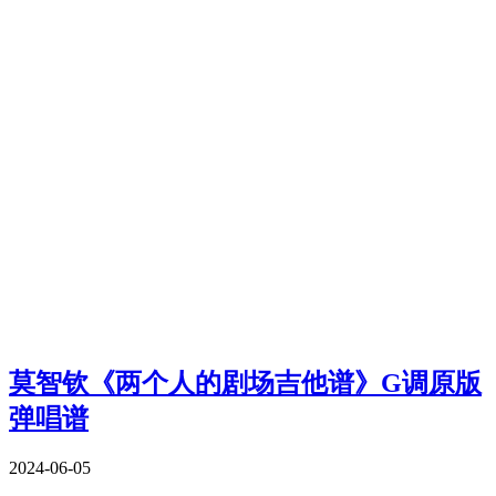
莫智钦《两个人的剧场吉他谱》G调原版
弹唱谱
2024-06-05