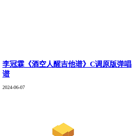
李冠霖《酒空人醒吉他谱》C调原版弹唱
谱
2024-06-07