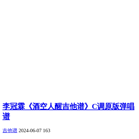
李冠霖《酒空人醒吉他谱》C调原版弹唱
谱
吉他谱
2024-06-07
163