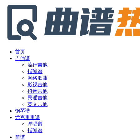
首页
吉他谱
流行吉他
指弹谱
网络歌曲
影视吉他
抖音吉他
民谣吉他
英文吉他
钢琴谱
尤克里里谱
弹唱谱
指弹谱
简谱