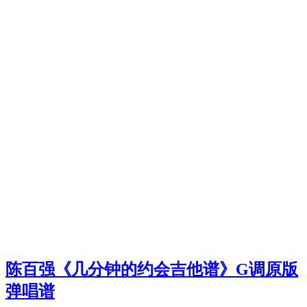
陈百强《几分钟的约会吉他谱》G调原版
弹唱谱