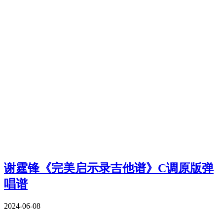
谢霆锋《完美启示录吉他谱》C调原版弹
唱谱
2024-06-08