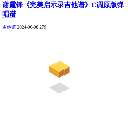
谢霆锋《完美启示录吉他谱》C调原版弹
唱谱
吉他谱
2024-06-08
279