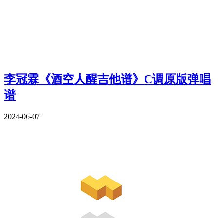
李冠霖《酒空人醒吉他谱》C调原版弹唱
谱
2024-06-07