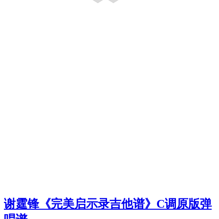
谢霆锋《完美启示录吉他谱》C调原版弹