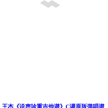
王杰《说声珍重吉他谱》C调原版弹唱谱