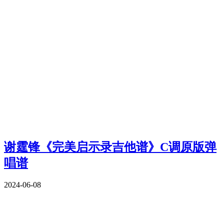
谢霆锋《完美启示录吉他谱》C调原版弹
唱谱
2024-06-08