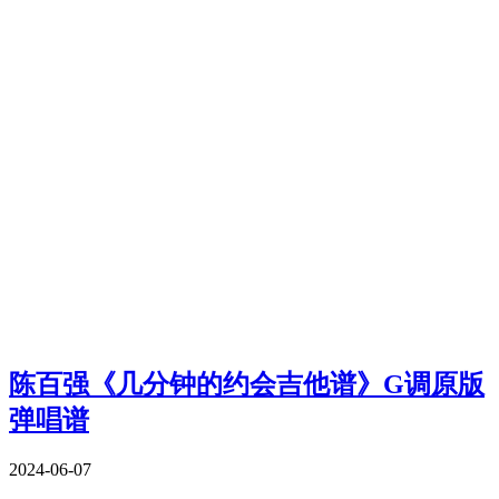
陈百强《几分钟的约会吉他谱》G调原版
弹唱谱
2024-06-07