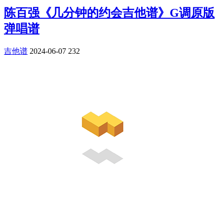
陈百强《几分钟的约会吉他谱》G调原版
弹唱谱
吉他谱
2024-06-07
232