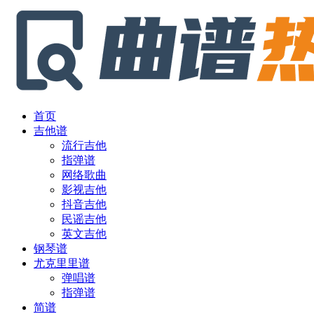
首页
吉他谱
流行吉他
指弹谱
网络歌曲
影视吉他
抖音吉他
民谣吉他
英文吉他
钢琴谱
尤克里里谱
弹唱谱
指弹谱
简谱