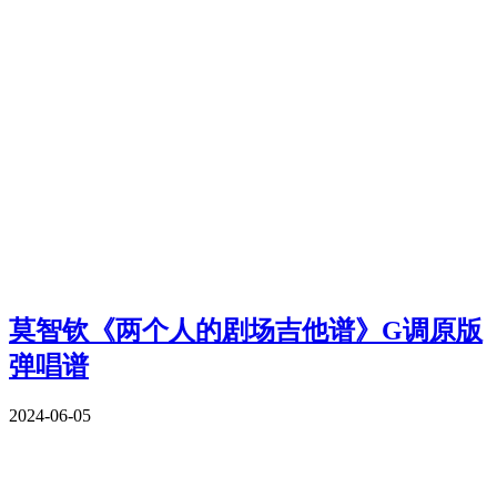
莫智钦《两个人的剧场吉他谱》G调原版
弹唱谱
2024-06-05