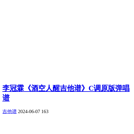
李冠霖《酒空人醒吉他谱》C调原版弹唱
谱
吉他谱
2024-06-07
163