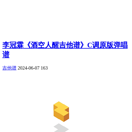
李冠霖《酒空人醒吉他谱》C调原版弹唱
谱
吉他谱
2024-06-07
163