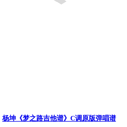
杨坤《梦之路吉他谱》C调原版弹唱谱