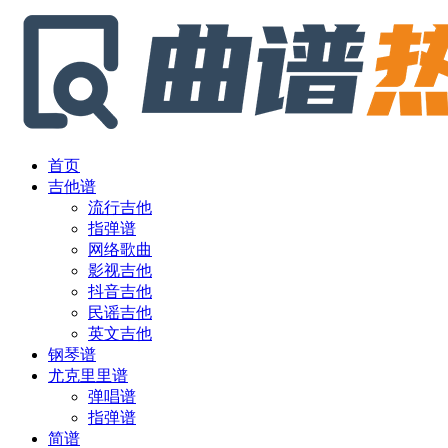
首页
吉他谱
流行吉他
指弹谱
网络歌曲
影视吉他
抖音吉他
民谣吉他
英文吉他
钢琴谱
尤克里里谱
弹唱谱
指弹谱
简谱