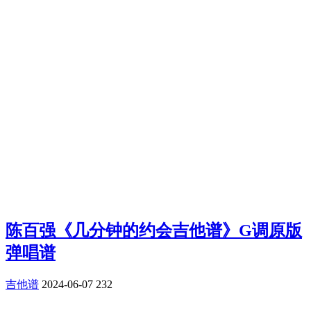
陈百强《几分钟的约会吉他谱》G调原版
弹唱谱
吉他谱
2024-06-07
232