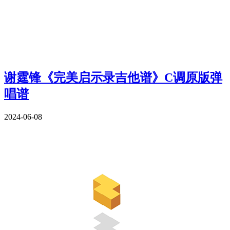
谢霆锋《完美启示录吉他谱》C调原版弹
唱谱
2024-06-08