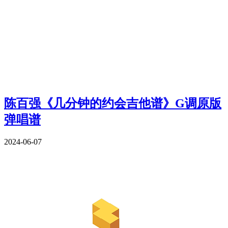
陈百强《几分钟的约会吉他谱》G调原版
弹唱谱
2024-06-07