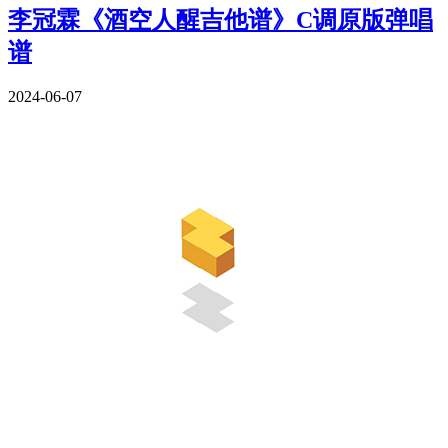
李冠霖《酒空人醒吉他谱》C调原版弹唱
谱
2024-06-07