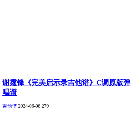
谢霆锋《完美启示录吉他谱》C调原版弹
唱谱
吉他谱
2024-06-08
279