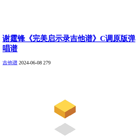
谢霆锋《完美启示录吉他谱》C调原版弹
唱谱
吉他谱
2024-06-08
279