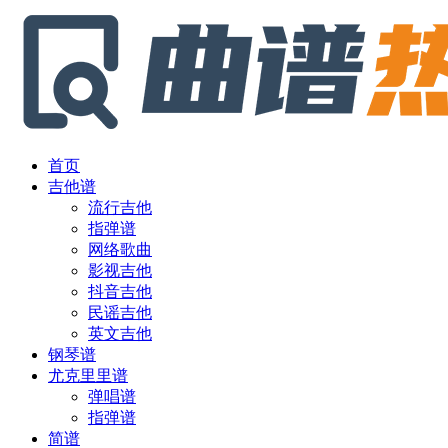
首页
吉他谱
流行吉他
指弹谱
网络歌曲
影视吉他
抖音吉他
民谣吉他
英文吉他
钢琴谱
尤克里里谱
弹唱谱
指弹谱
简谱