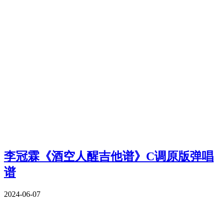
李冠霖《酒空人醒吉他谱》C调原版弹唱
谱
2024-06-07