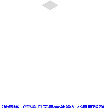
谢霆锋《完美启示录吉他谱》C调原版弹