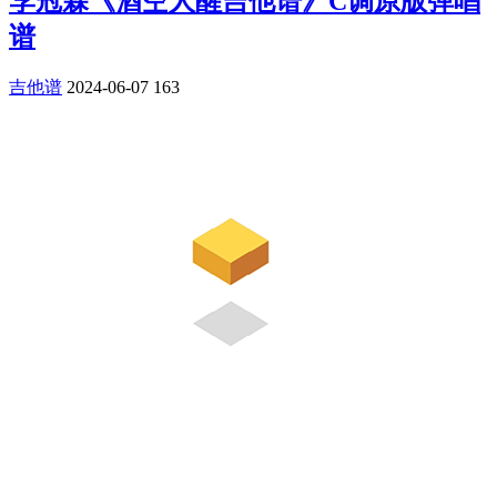
李冠霖《酒空人醒吉他谱》C调原版弹唱
谱
吉他谱
2024-06-07
163