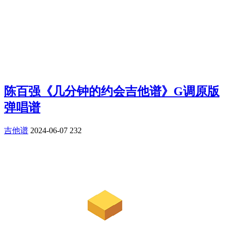
陈百强《几分钟的约会吉他谱》G调原版
弹唱谱
吉他谱
2024-06-07
232