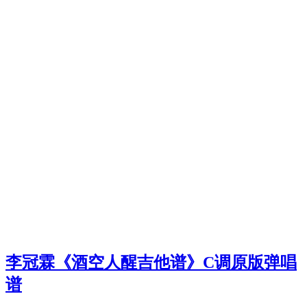
李冠霖《酒空人醒吉他谱》C调原版弹唱
谱