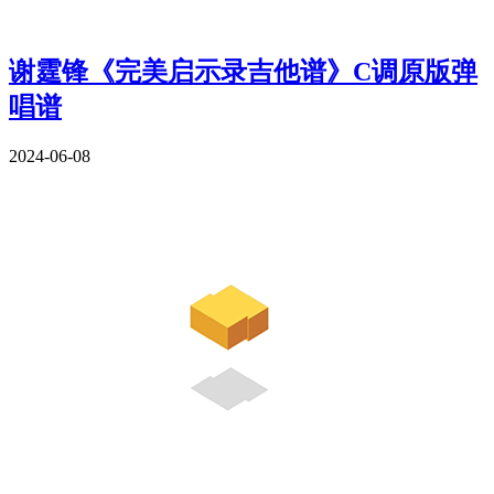
谢霆锋《完美启示录吉他谱》C调原版弹
唱谱
2024-06-08