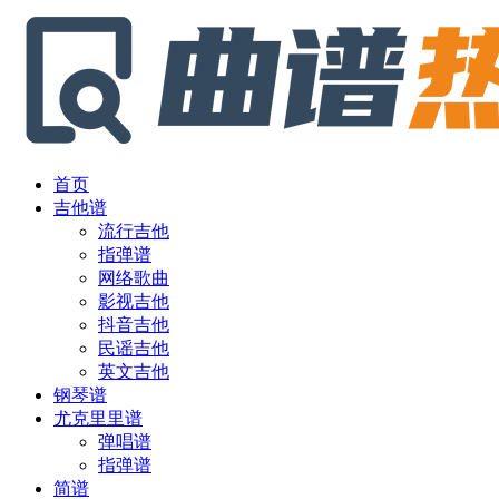
首页
吉他谱
流行吉他
指弹谱
网络歌曲
影视吉他
抖音吉他
民谣吉他
英文吉他
钢琴谱
尤克里里谱
弹唱谱
指弹谱
简谱