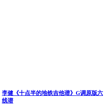
李健《十点半的地铁吉他谱》G调原版六
线谱