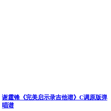
谢霆锋《完美启示录吉他谱》C调原版弹
唱谱