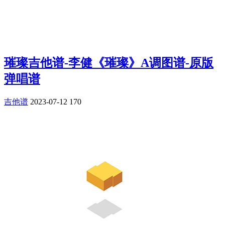
璀璨吉他谱-李健《璀璨》A调图谱-原版
弹唱谱
吉他谱
2023-07-12
170