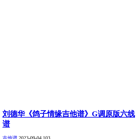
刘德华《鸽子情缘吉他谱》G调原版六线
谱
吉他谱
2023-09-04
103