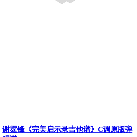
谢霆锋《完美启示录吉他谱》C调原版弹