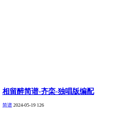
相留醉简谱-齐栾-独唱版编配
简谱
2024-05-19
126