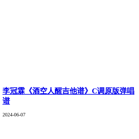
李冠霖《酒空人醒吉他谱》C调原版弹唱
谱
2024-06-07