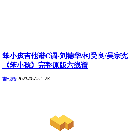
笨小孩吉他谱C调-刘德华/柯受良/吴宗宪
《笨小孩》完整原版六线谱
吉他谱
2023-08-28
1.2K