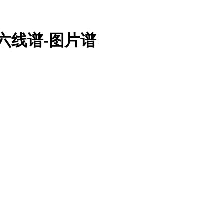
六线谱-图片谱