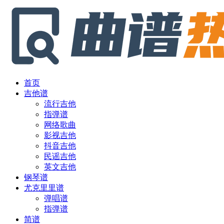
首页
吉他谱
流行吉他
指弹谱
网络歌曲
影视吉他
抖音吉他
民谣吉他
英文吉他
钢琴谱
尤克里里谱
弹唱谱
指弹谱
简谱