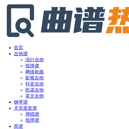
首页
吉他谱
流行吉他
指弹谱
网络歌曲
影视吉他
抖音吉他
民谣吉他
英文吉他
钢琴谱
尤克里里谱
弹唱谱
指弹谱
简谱