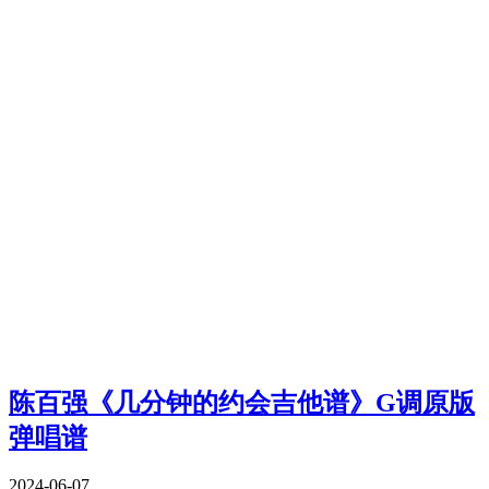
陈百强《几分钟的约会吉他谱》G调原版
弹唱谱
2024-06-07