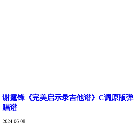
谢霆锋《完美启示录吉他谱》C调原版弹
唱谱
2024-06-08