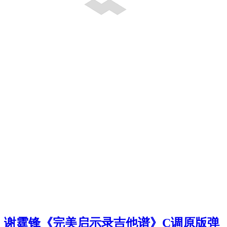
谢霆锋《完美启示录吉他谱》C调原版弹