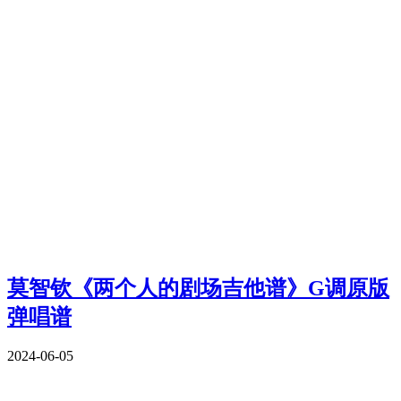
莫智钦《两个人的剧场吉他谱》G调原版
弹唱谱
2024-06-05