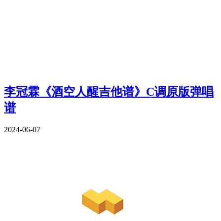
李冠霖《酒空人醒吉他谱》C调原版弹唱
谱
2024-06-07