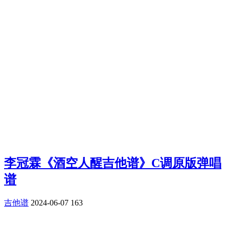
李冠霖《酒空人醒吉他谱》C调原版弹唱
谱
吉他谱
2024-06-07
163