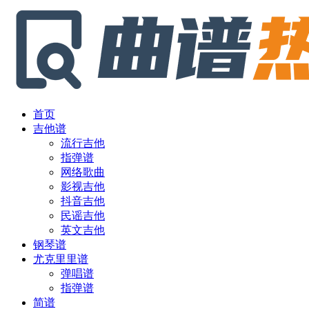
首页
吉他谱
流行吉他
指弹谱
网络歌曲
影视吉他
抖音吉他
民谣吉他
英文吉他
钢琴谱
尤克里里谱
弹唱谱
指弹谱
简谱