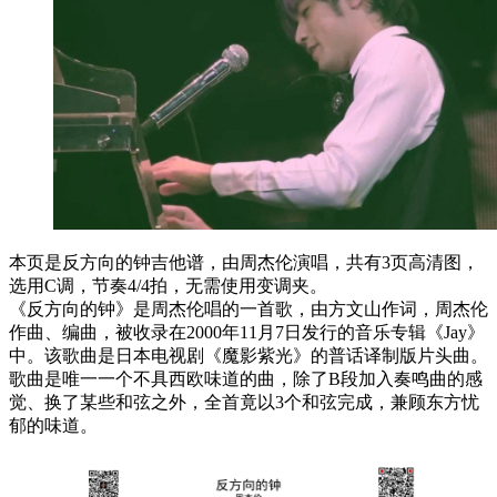
本页是反方向的钟吉他谱，由周杰伦演唱，共有3页高清图，
选用C调，节奏4/4拍，无需使用变调夹。
《反方向的钟》是周杰伦唱的一首歌，由方文山作词，周杰伦
作曲、编曲，被收录在2000年11月7日发行的音乐专辑《Jay》
中。该歌曲是日本电视剧《魔影紫光》的普话译制版片头曲。
歌曲是唯一一个不具西欧味道的曲，除了B段加入奏鸣曲的感
觉、换了某些和弦之外，全首竟以3个和弦完成，兼顾东方忧
郁的味道。