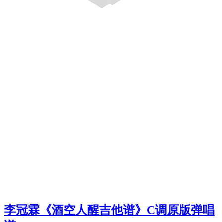
李冠霖《酒空人醒吉他谱》C调原版弹唱