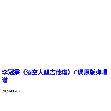
李冠霖《酒空人醒吉他谱》C调原版弹唱
谱
2024-06-07