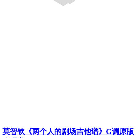
莫智钦《两个人的剧场吉他谱》G调原版