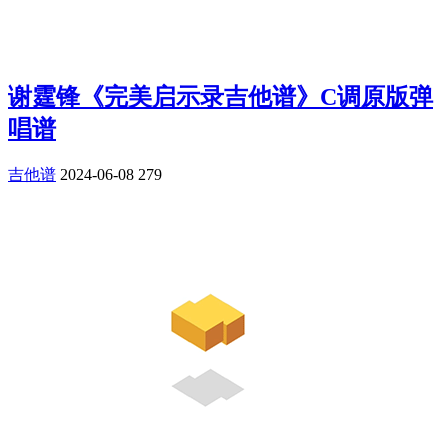
谢霆锋《完美启示录吉他谱》C调原版弹
唱谱
吉他谱
2024-06-08
279