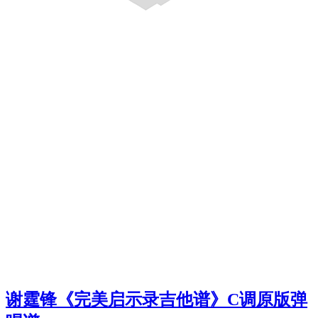
谢霆锋《完美启示录吉他谱》C调原版弹