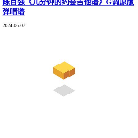
陈百强《几分钟的约会吉他谱》G调原版
弹唱谱
2024-06-07