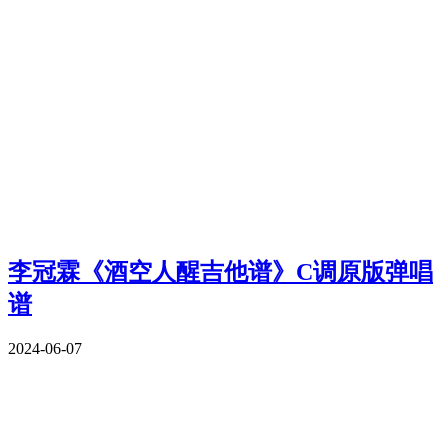
李冠霖《酒空人醒吉他谱》C调原版弹唱
谱
2024-06-07