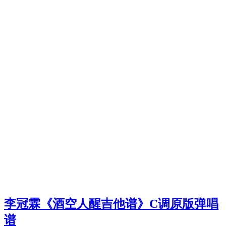
李冠霖《酒空人醒吉他谱》C调原版弹唱
谱