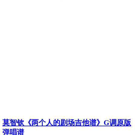
莫智钦《两个人的剧场吉他谱》G调原版
弹唱谱