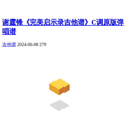
谢霆锋《完美启示录吉他谱》C调原版弹
唱谱
吉他谱
2024-06-08
279