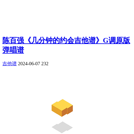
陈百强《几分钟的约会吉他谱》G调原版
弹唱谱
吉他谱
2024-06-07
232