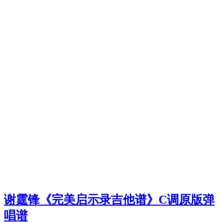
谢霆锋《完美启示录吉他谱》C调原版弹
唱谱