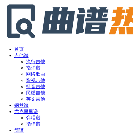
首页
吉他谱
流行吉他
指弹谱
网络歌曲
影视吉他
抖音吉他
民谣吉他
英文吉他
钢琴谱
尤克里里谱
弹唱谱
指弹谱
简谱