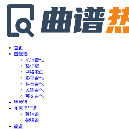
首页
吉他谱
流行吉他
指弹谱
网络歌曲
影视吉他
抖音吉他
民谣吉他
英文吉他
钢琴谱
尤克里里谱
弹唱谱
指弹谱
简谱