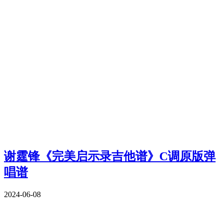
谢霆锋《完美启示录吉他谱》C调原版弹
唱谱
2024-06-08