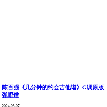
陈百强《几分钟的约会吉他谱》G调原版
弹唱谱
2024-06-07