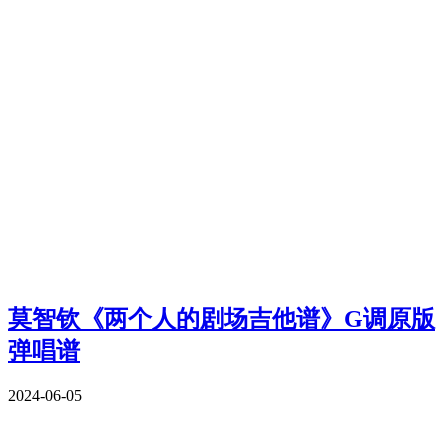
莫智钦《两个人的剧场吉他谱》G调原版
弹唱谱
2024-06-05