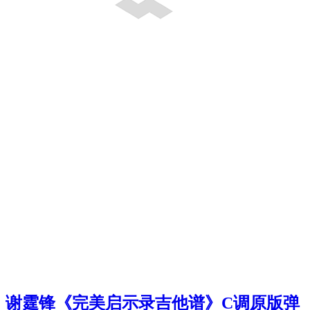
谢霆锋《完美启示录吉他谱》C调原版弹