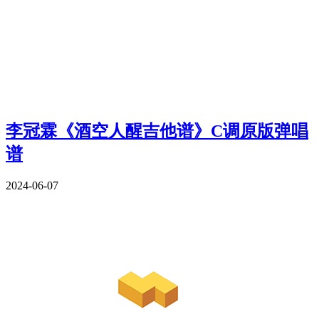
李冠霖《酒空人醒吉他谱》C调原版弹唱
谱
2024-06-07