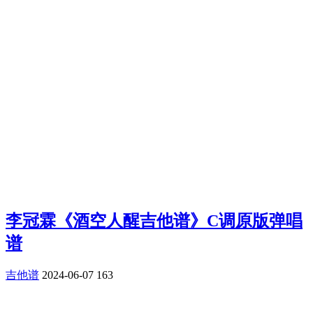
李冠霖《酒空人醒吉他谱》C调原版弹唱
谱
吉他谱
2024-06-07
163