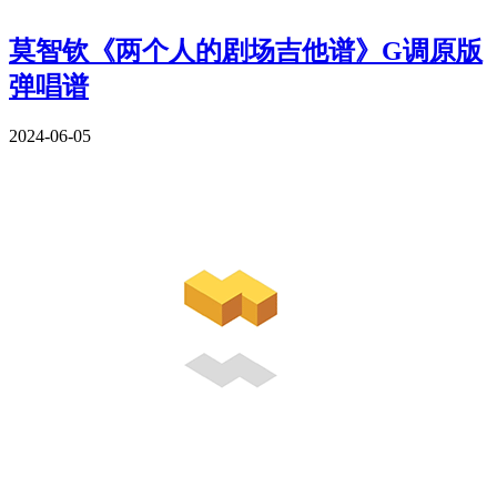
莫智钦《两个人的剧场吉他谱》G调原版
弹唱谱
2024-06-05