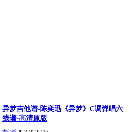
异梦吉他谱-陈奕迅《异梦》C调弹唱六
线谱-高清原版
吉他谱
2023-10-10
119