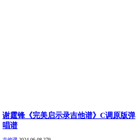
谢霆锋《完美启示录吉他谱》C调原版弹
唱谱
吉他谱
2024-06-08
279