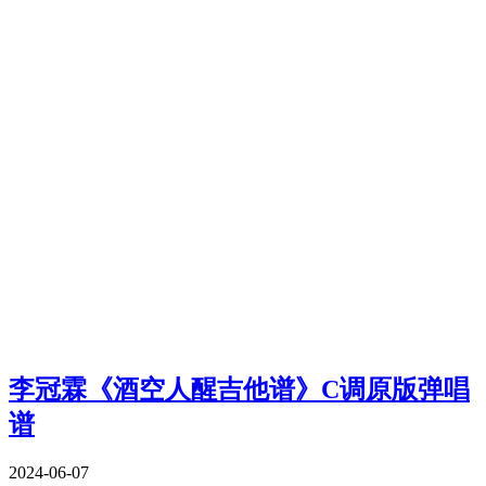
李冠霖《酒空人醒吉他谱》C调原版弹唱
谱
2024-06-07