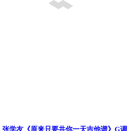
张学友《原来只要共你一天吉他谱》G调