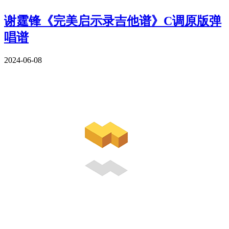
谢霆锋《完美启示录吉他谱》C调原版弹
唱谱
2024-06-08