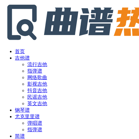
首页
吉他谱
流行吉他
指弹谱
网络歌曲
影视吉他
抖音吉他
民谣吉他
英文吉他
钢琴谱
尤克里里谱
弹唱谱
指弹谱
简谱