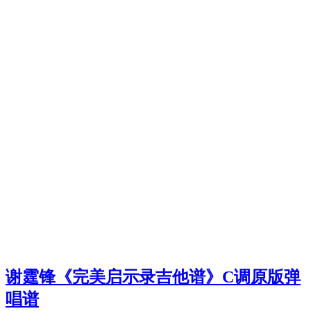
谢霆锋《完美启示录吉他谱》C调原版弹
唱谱