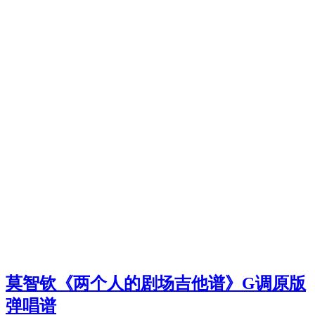
莫智钦《两个人的剧场吉他谱》G调原版
弹唱谱