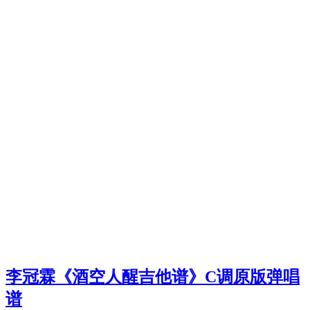
李冠霖《酒空人醒吉他谱》C调原版弹唱
谱