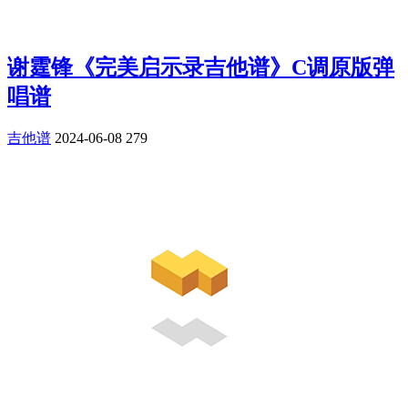
谢霆锋《完美启示录吉他谱》C调原版弹
唱谱
吉他谱
2024-06-08
279