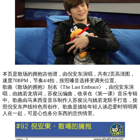
本页是散场的拥抱吉他谱，由倪安东演唱，共有2页高清图，
速度70BPM，节奏4/4拍，按照嗓音选择变调夹位置。
歌曲《散场的拥抱》别名《The Last Embrace》，由倪安东演
唱，由姚若龙填词，苏俊沅编曲，收录在《第一课》音乐专辑
中。歌曲由马来西亚音乐制作人苏俊沅与姚若龙联手打造，按
照倪安东声线特色而创作。歌曲是描绘年轻人谈恋爱时明明两
人在一起，可是心也各分东西的悲伤情景。