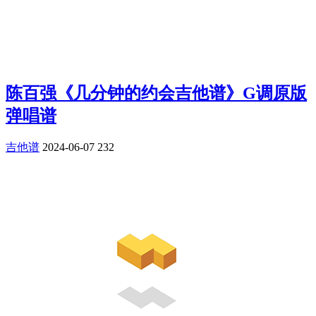
陈百强《几分钟的约会吉他谱》G调原版
弹唱谱
吉他谱
2024-06-07
232