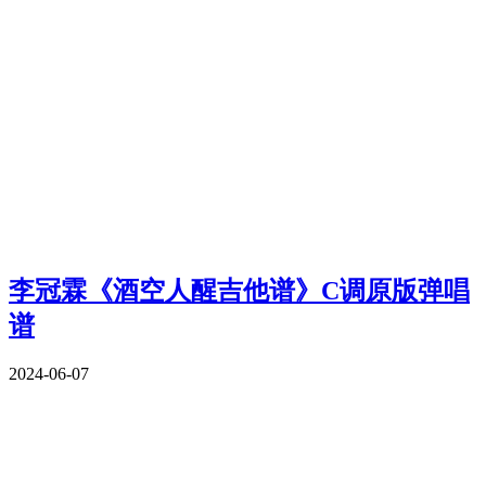
李冠霖《酒空人醒吉他谱》C调原版弹唱
谱
2024-06-07