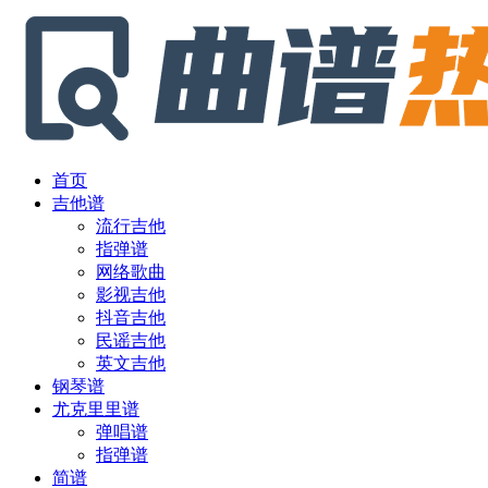
首页
吉他谱
流行吉他
指弹谱
网络歌曲
影视吉他
抖音吉他
民谣吉他
英文吉他
钢琴谱
尤克里里谱
弹唱谱
指弹谱
简谱