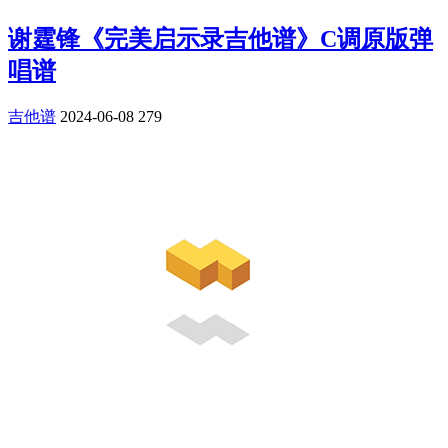
谢霆锋《完美启示录吉他谱》C调原版弹
唱谱
吉他谱
2024-06-08
279