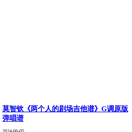
莫智钦《两个人的剧场吉他谱》G调原版
弹唱谱
2024-06-05