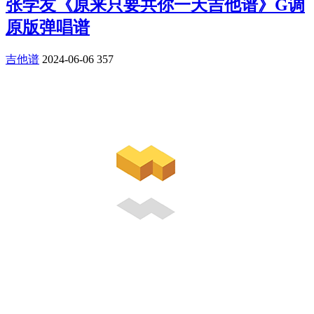
张学友《原来只要共你一天吉他谱》G调
原版弹唱谱
吉他谱
2024-06-06
357