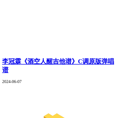
李冠霖《酒空人醒吉他谱》C调原版弹唱
谱
2024-06-07