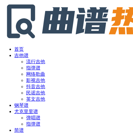
首页
吉他谱
流行吉他
指弹谱
网络歌曲
影视吉他
抖音吉他
民谣吉他
英文吉他
钢琴谱
尤克里里谱
弹唱谱
指弹谱
简谱