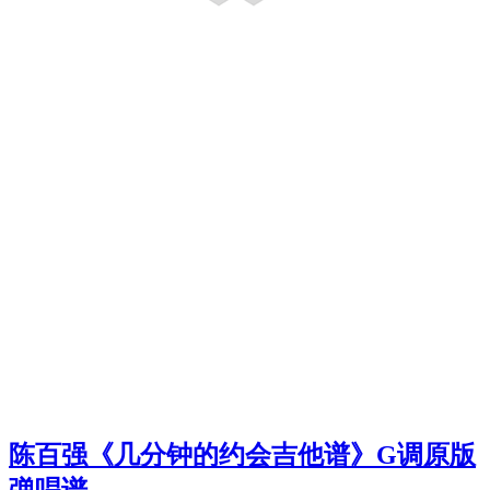
陈百强《几分钟的约会吉他谱》G调原版
弹唱谱