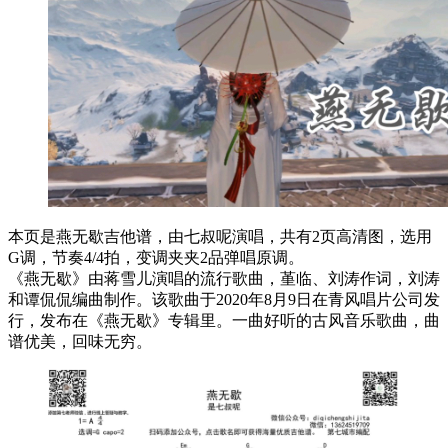
本页是燕无歇吉他谱，由七叔呢演唱，共有2页高清图，选用
G调，节奏4/4拍，变调夹夹2品弹唱原调。
《燕无歇》由蒋雪儿演唱的流行歌曲，堇临、刘涛作词，刘涛
和谭侃侃编曲制作。该歌曲于2020年8月9日在青风唱片公司发
行，发布在《燕无歇》专辑里。一曲好听的古风音乐歌曲，曲
谱优美，回味无穷。