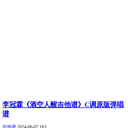
李冠霖《酒空人醒吉他谱》C调原版弹唱
谱
吉他谱
2024-06-07
163