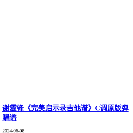
谢霆锋《完美启示录吉他谱》C调原版弹
唱谱
2024-06-08