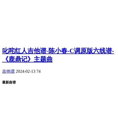
叱咤红人吉他谱-陈小春-C调原版六线谱-
《鹿鼎记》主题曲
吉他谱
2024-02-13
74
最新曲谱