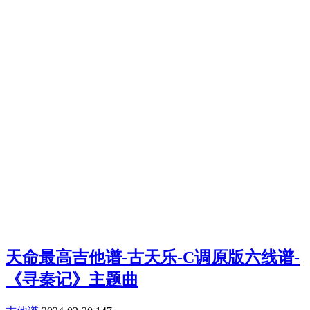
天命最高吉他谱-古天乐-C调原版六线谱-
《寻秦记》主题曲