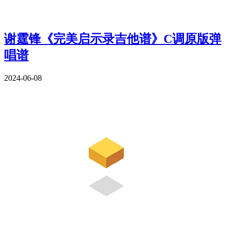
谢霆锋《完美启示录吉他谱》C调原版弹
唱谱
2024-06-08