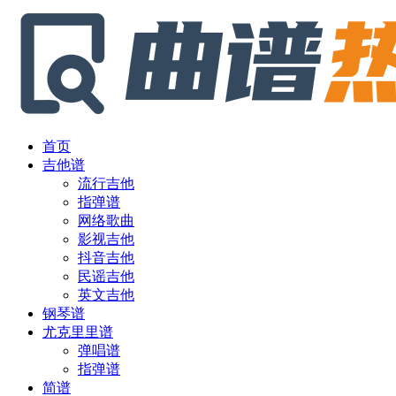
首页
吉他谱
流行吉他
指弹谱
网络歌曲
影视吉他
抖音吉他
民谣吉他
英文吉他
钢琴谱
尤克里里谱
弹唱谱
指弹谱
简谱