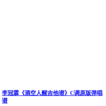
李冠霖《酒空人醒吉他谱》C调原版弹唱
谱