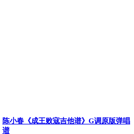
陈小春《成王败寇吉他谱》G调原版弹唱
谱