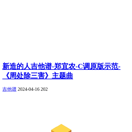
新造的人吉他谱-郑宜农-C调原版示范-
《周处除三害》主题曲
吉他谱
2024-04-16
202