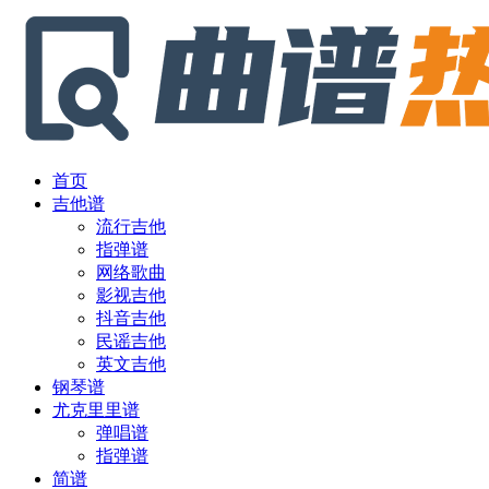
首页
吉他谱
流行吉他
指弹谱
网络歌曲
影视吉他
抖音吉他
民谣吉他
英文吉他
钢琴谱
尤克里里谱
弹唱谱
指弹谱
简谱