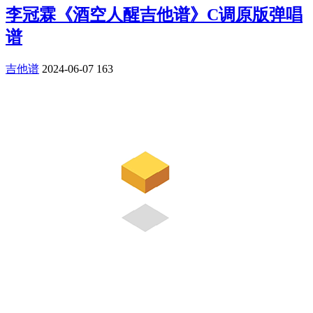
李冠霖《酒空人醒吉他谱》C调原版弹唱
谱
吉他谱
2024-06-07
163