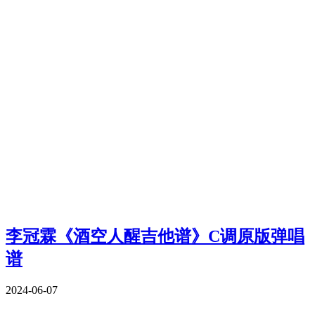
李冠霖《酒空人醒吉他谱》C调原版弹唱
谱
2024-06-07