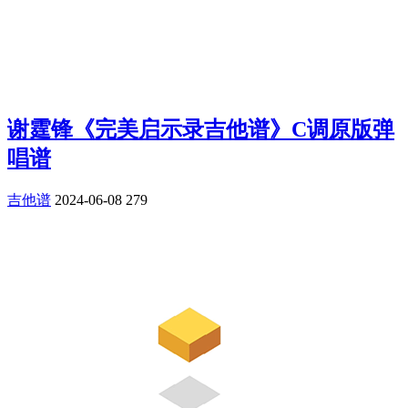
谢霆锋《完美启示录吉他谱》C调原版弹
唱谱
吉他谱
2024-06-08
279