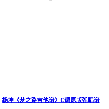
杨坤《梦之路吉他谱》C调原版弹唱谱