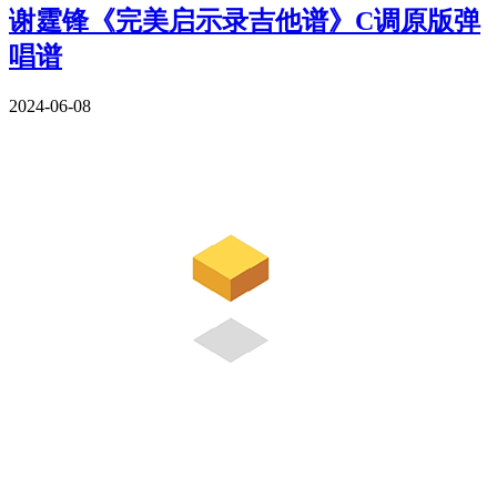
谢霆锋《完美启示录吉他谱》C调原版弹
唱谱
2024-06-08