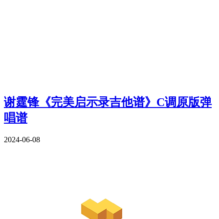
谢霆锋《完美启示录吉他谱》C调原版弹
唱谱
2024-06-08