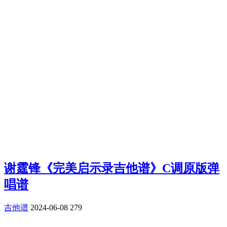
谢霆锋《完美启示录吉他谱》C调原版弹
唱谱
吉他谱
2024-06-08
279