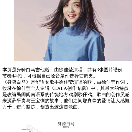
本页是身骑白马吉他谱，由徐佳莹演唱，共有3张图片谱例，
节奏4/4拍，可根据自己嗓音条件选择变调夹。
《身骑白马》是华语女歌手徐佳莹演唱的歌，由徐佳莹作词，
收录在徐佳莹个人专辑《LALA创作专辑》中，其最大的特点
是改编民间闽南语系的传统地方戏剧歌仔戏。歌曲的创作灵感
来源薛平贵与王宝钏的故事，他们之间那真挚的爱情让人感慨
万千，进而凝炼，创造出这这首歌曲。