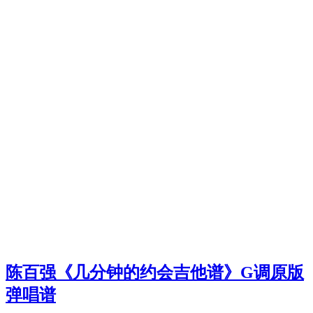
陈百强《几分钟的约会吉他谱》G调原版
弹唱谱