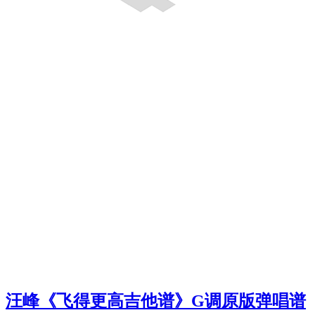
汪峰《飞得更高吉他谱》G调原版弹唱谱