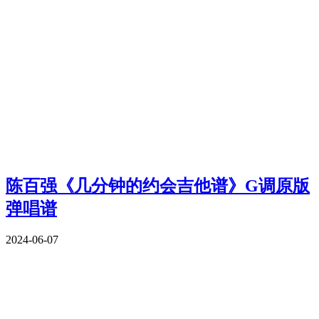
陈百强《几分钟的约会吉他谱》G调原版
弹唱谱
2024-06-07