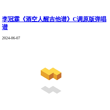
李冠霖《酒空人醒吉他谱》C调原版弹唱
谱
2024-06-07