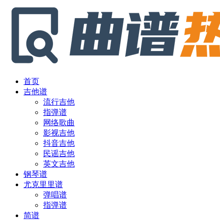
首页
吉他谱
流行吉他
指弹谱
网络歌曲
影视吉他
抖音吉他
民谣吉他
英文吉他
钢琴谱
尤克里里谱
弹唱谱
指弹谱
简谱