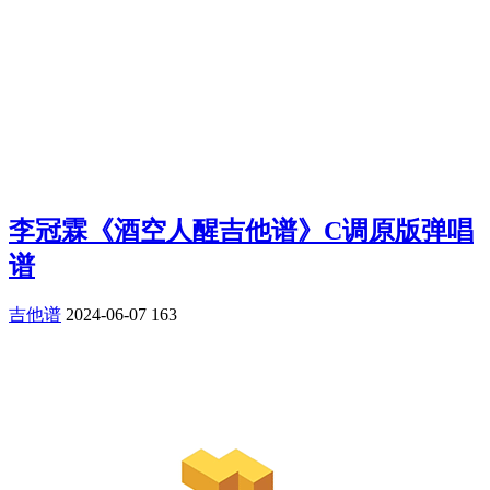
李冠霖《酒空人醒吉他谱》C调原版弹唱
谱
吉他谱
2024-06-07
163