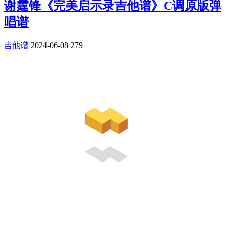
谢霆锋《完美启示录吉他谱》C调原版弹
唱谱
吉他谱
2024-06-08
279