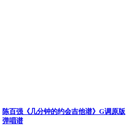
陈百强《几分钟的约会吉他谱》G调原版
弹唱谱