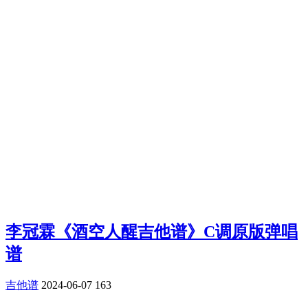
李冠霖《酒空人醒吉他谱》C调原版弹唱
谱
吉他谱
2024-06-07
163