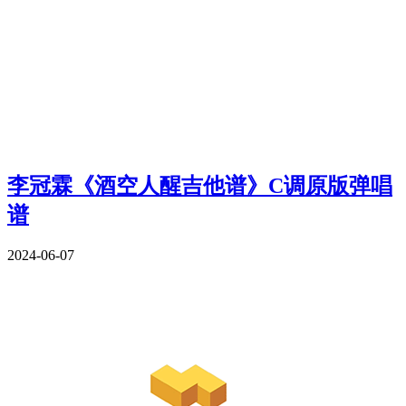
李冠霖《酒空人醒吉他谱》C调原版弹唱
谱
2024-06-07