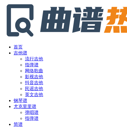
首页
吉他谱
流行吉他
指弹谱
网络歌曲
影视吉他
抖音吉他
民谣吉他
英文吉他
钢琴谱
尤克里里谱
弹唱谱
指弹谱
简谱