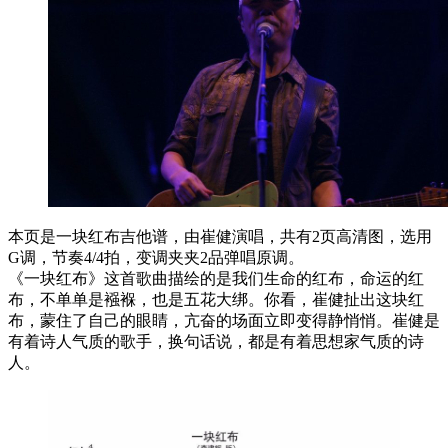
本页是一块红布吉他谱，由崔健演唱，共有2页高清图，选用
G调，节奏4/4拍，变调夹夹2品弹唱原调。
《一块红布》这首歌曲描绘的是我们生命的红布，命运的红
布，不单单是襁褓，也是五花大绑。你看，崔健扯出这块红
布，蒙住了自己的眼睛，亢奋的场面立即变得静悄悄。崔健是
有着诗人气质的歌手，换句话说，都是有着思想家气质的诗
人。