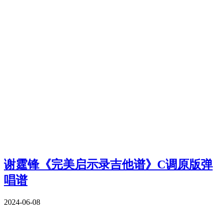
谢霆锋《完美启示录吉他谱》C调原版弹
唱谱
2024-06-08