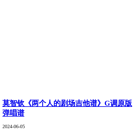
莫智钦《两个人的剧场吉他谱》G调原版
弹唱谱
2024-06-05