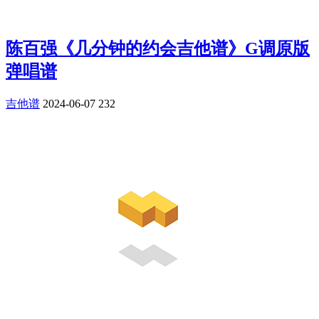
陈百强《几分钟的约会吉他谱》G调原版
弹唱谱
吉他谱
2024-06-07
232