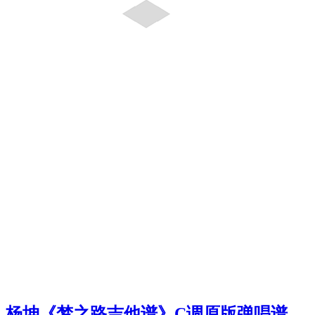
杨坤《梦之路吉他谱》C调原版弹唱谱