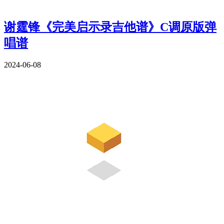
谢霆锋《完美启示录吉他谱》C调原版弹
唱谱
2024-06-08