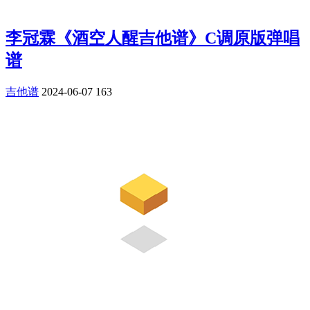
李冠霖《酒空人醒吉他谱》C调原版弹唱
谱
吉他谱
2024-06-07
163