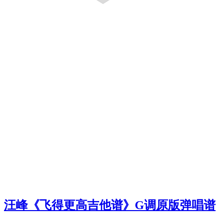
汪峰《飞得更高吉他谱》G调原版弹唱谱