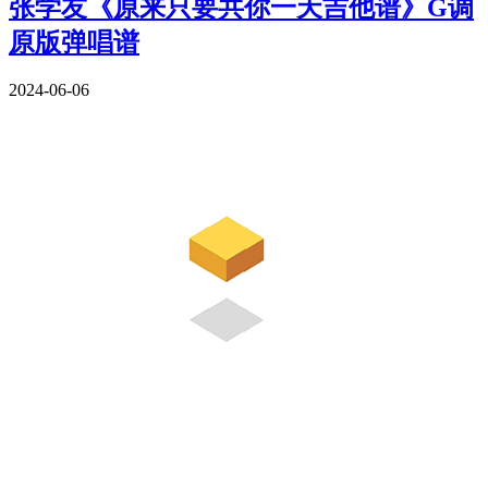
张学友《原来只要共你一天吉他谱》G调
原版弹唱谱
2024-06-06