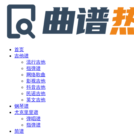
首页
吉他谱
流行吉他
指弹谱
网络歌曲
影视吉他
抖音吉他
民谣吉他
英文吉他
钢琴谱
尤克里里谱
弹唱谱
指弹谱
简谱