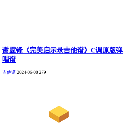
谢霆锋《完美启示录吉他谱》C调原版弹
唱谱
吉他谱
2024-06-08
279