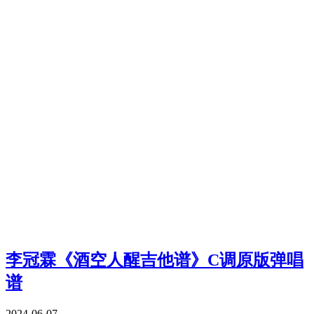
李冠霖《酒空人醒吉他谱》C调原版弹唱
谱
2024-06-07