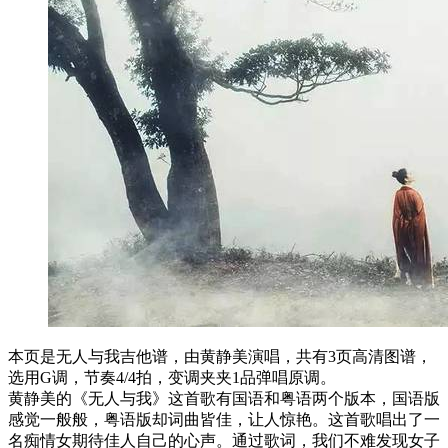
本页是无人与我吉他谱，由黄静美演唱，共有3页高清图谱，
选用G调，节奏4/4拍，变调夹夹1品弹唱原调。
黄静美的《无人与我》这首歌有国语和粤语两个版本，国语版
感觉一般般，粤语版却词曲皆佳，让人惊艳。这首歌唱出了一
名痴情女期待佳人自己的心声。通过歌词，我们不难发现女子