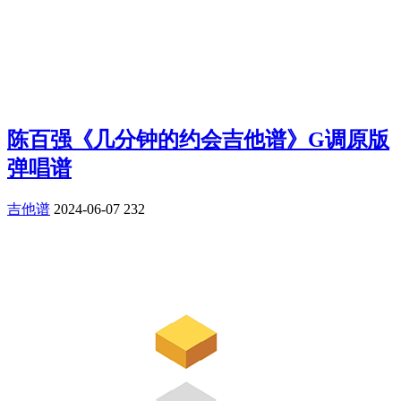
陈百强《几分钟的约会吉他谱》G调原版
弹唱谱
吉他谱
2024-06-07
232