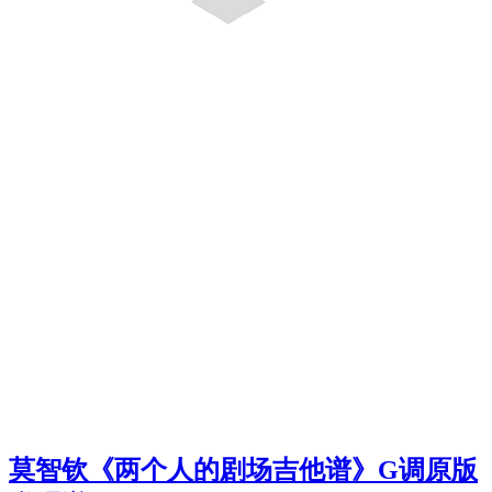
莫智钦《两个人的剧场吉他谱》G调原版