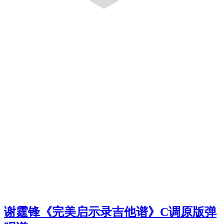
谢霆锋《完美启示录吉他谱》C调原版弹