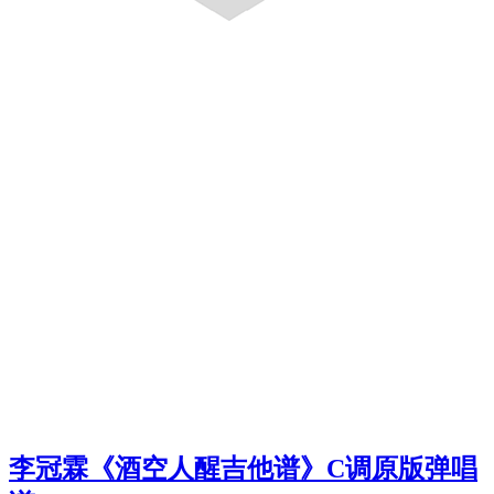
李冠霖《酒空人醒吉他谱》C调原版弹唱