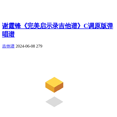
谢霆锋《完美启示录吉他谱》C调原版弹
唱谱
吉他谱
2024-06-08
279