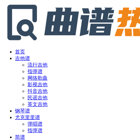
首页
吉他谱
流行吉他
指弹谱
网络歌曲
影视吉他
抖音吉他
民谣吉他
英文吉他
钢琴谱
尤克里里谱
弹唱谱
指弹谱
简谱