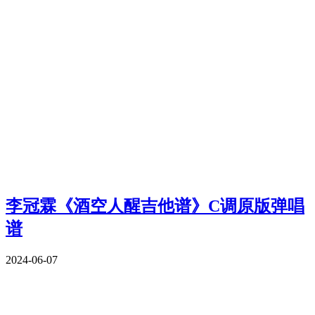
李冠霖《酒空人醒吉他谱》C调原版弹唱
谱
2024-06-07