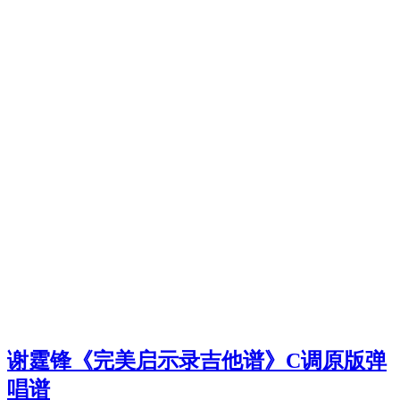
谢霆锋《完美启示录吉他谱》C调原版弹
唱谱