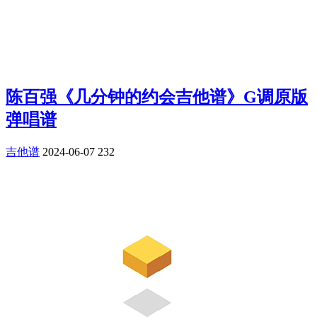
陈百强《几分钟的约会吉他谱》G调原版
弹唱谱
吉他谱
2024-06-07
232