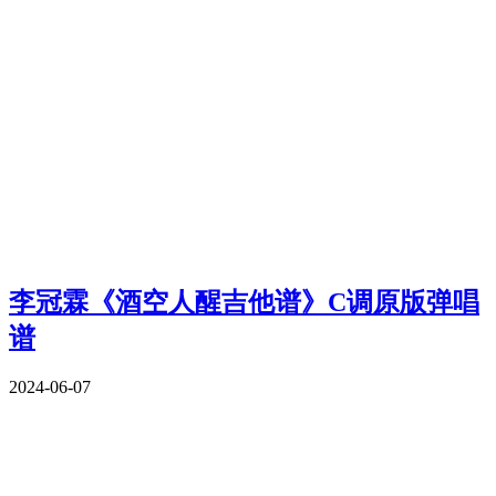
李冠霖《酒空人醒吉他谱》C调原版弹唱
谱
2024-06-07