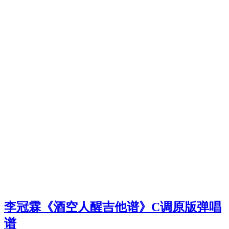
李冠霖《酒空人醒吉他谱》C调原版弹唱
谱