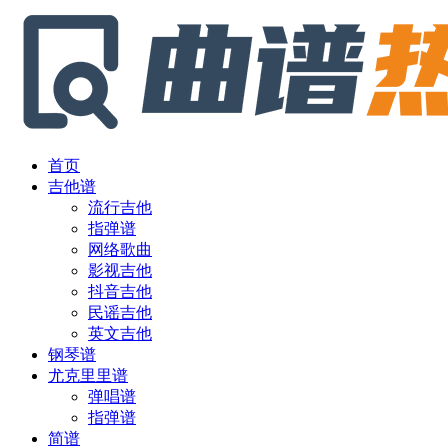
首页
吉他谱
流行吉他
指弹谱
网络歌曲
影视吉他
抖音吉他
民谣吉他
英文吉他
钢琴谱
尤克里里谱
弹唱谱
指弹谱
简谱