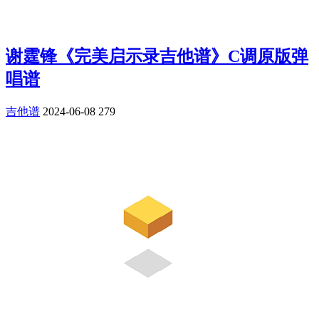
谢霆锋《完美启示录吉他谱》C调原版弹
唱谱
吉他谱
2024-06-08
279