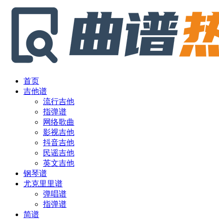
首页
吉他谱
流行吉他
指弹谱
网络歌曲
影视吉他
抖音吉他
民谣吉他
英文吉他
钢琴谱
尤克里里谱
弹唱谱
指弹谱
简谱