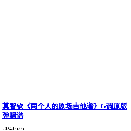
莫智钦《两个人的剧场吉他谱》G调原版
弹唱谱
2024-06-05