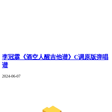
李冠霖《酒空人醒吉他谱》C调原版弹唱
谱
2024-06-07