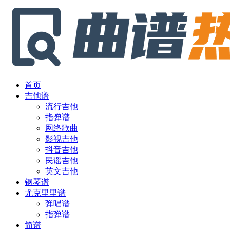
首页
吉他谱
流行吉他
指弹谱
网络歌曲
影视吉他
抖音吉他
民谣吉他
英文吉他
钢琴谱
尤克里里谱
弹唱谱
指弹谱
简谱