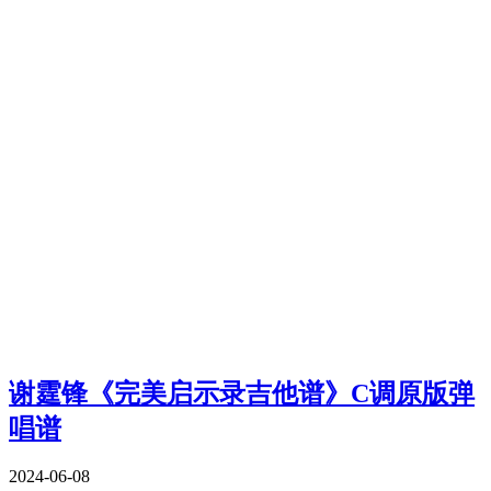
谢霆锋《完美启示录吉他谱》C调原版弹
唱谱
2024-06-08