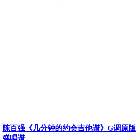
陈百强《几分钟的约会吉他谱》G调原版
弹唱谱