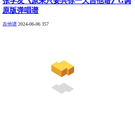
张学友《原来只要共你一天吉他谱》G调
原版弹唱谱
吉他谱
2024-06-06
357