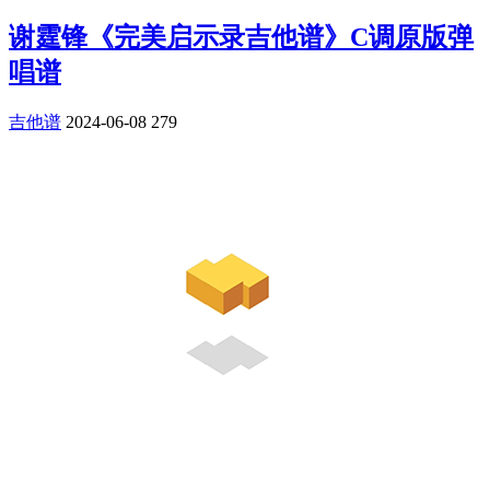
谢霆锋《完美启示录吉他谱》C调原版弹
唱谱
吉他谱
2024-06-08
279