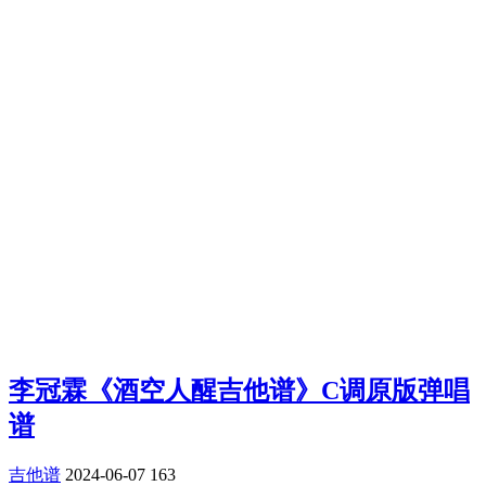
李冠霖《酒空人醒吉他谱》C调原版弹唱
谱
吉他谱
2024-06-07
163