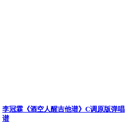
李冠霖《酒空人醒吉他谱》C调原版弹唱
谱