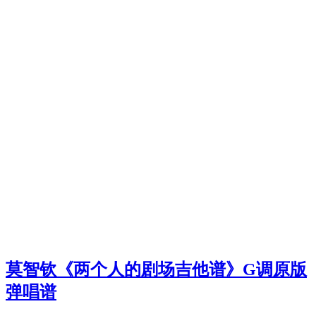
莫智钦《两个人的剧场吉他谱》G调原版
弹唱谱