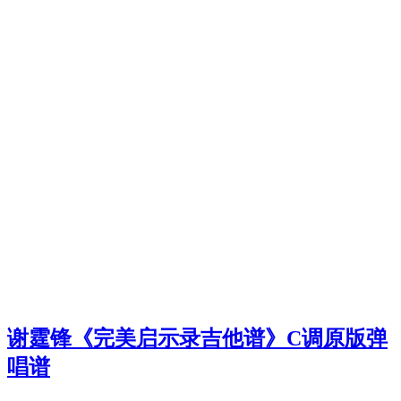
谢霆锋《完美启示录吉他谱》C调原版弹
唱谱