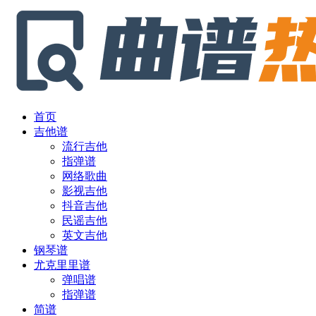
首页
吉他谱
流行吉他
指弹谱
网络歌曲
影视吉他
抖音吉他
民谣吉他
英文吉他
钢琴谱
尤克里里谱
弹唱谱
指弹谱
简谱