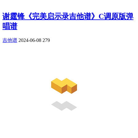
谢霆锋《完美启示录吉他谱》C调原版弹
唱谱
吉他谱
2024-06-08
279