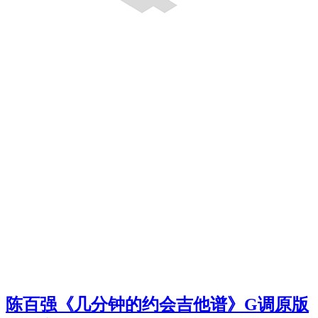
陈百强《几分钟的约会吉他谱》G调原版