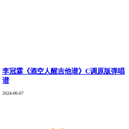
李冠霖《酒空人醒吉他谱》C调原版弹唱
谱
2024-06-07